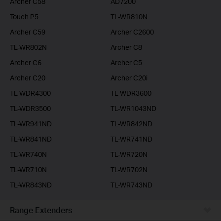
Archer C58
AD7200
Touch P5
TL-WR810N
Archer C59
Archer C2600
TL-WR802N
Archer C8
Archer C6
Archer C5
Archer C20
Archer C20i
TL-WDR4300
TL-WDR3600
TL-WDR3500
TL-WR1043ND
TL-WR941ND
TL-WR842ND
TL-WR841ND
TL-WR741ND
TL-WR740N
TL-WR720N
TL-WR710N
TL-WR702N
TL-WR843ND
TL-WR743ND
Range Extenders