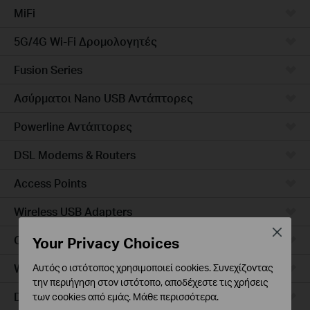
MiFi
5G/4G Wi-Fi Δρομολογητές
Fusion Series
Ασύρματοι Nano USB Αντάπτορες
Powerline Αντάπτορες
DSL Modems & Routers
Access Points
Wireless USB Adapters
Close
Ceiling Mount
Your Privacy Choices
Wall Plate
Αυτός ο ιστότοπος χρησιμοποιεί cookies. Συνεχίζοντας
την περιήγηση στον ιστότοπο, αποδέχεστε τις χρήσεις
Desktop
των cookies από εμάς.
Μάθε περισσότερα
.