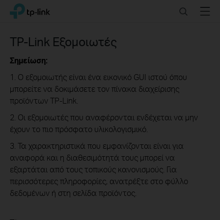
Click
Search
Menu
TP-Link, Reliably Smart
to
skip
the
TP-Link Εξομοιωτές
navigation
bar
Σημείωση:
1. Ο εξομοιωτής είναι ένα εικονικό GUI ιστού όπου
μπορείτε να δοκιμάσετε τον πίνακα διαχείρισης
προϊόντων TP-Link.
2. Οι εξομοιωτές που αναφέρονται ενδέχεται να μην
έχουν το πιο πρόσφατο υλικολογισμικό.
3. Τα χαρακτηριστικά που εμφανίζονται είναι για
αναφορά και η διαθεσιμότητά τους μπορεί να
εξαρτάται από τους τοπικούς κανονισμούς. Για
περισσότερες πληροφορίες, ανατρέξτε στο φύλλο
δεδομένων ή στη σελίδα προϊόντος.