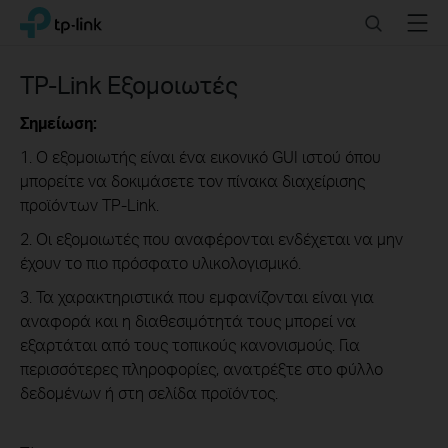
Click
Search
Menu
TP-Link, Reliably Smart
to
skip
the
TP-Link Εξομοιωτές
navigation
bar
Σημείωση:
1. Ο εξομοιωτής είναι ένα εικονικό GUI ιστού όπου
μπορείτε να δοκιμάσετε τον πίνακα διαχείρισης
προϊόντων TP-Link.
2. Οι εξομοιωτές που αναφέρονται ενδέχεται να μην
έχουν το πιο πρόσφατο υλικολογισμικό.
3. Τα χαρακτηριστικά που εμφανίζονται είναι για
αναφορά και η διαθεσιμότητά τους μπορεί να
εξαρτάται από τους τοπικούς κανονισμούς. Για
περισσότερες πληροφορίες, ανατρέξτε στο φύλλο
δεδομένων ή στη σελίδα προϊόντος.