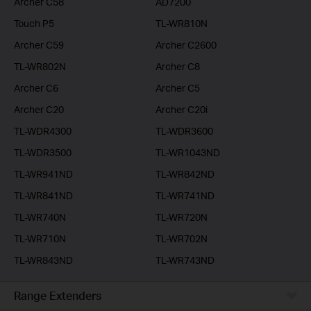
Archer C58
AD7200
Touch P5
TL-WR810N
Archer C59
Archer C2600
TL-WR802N
Archer C8
Archer C6
Archer C5
Archer C20
Archer C20i
TL-WDR4300
TL-WDR3600
TL-WDR3500
TL-WR1043ND
TL-WR941ND
TL-WR842ND
TL-WR841ND
TL-WR741ND
TL-WR740N
TL-WR720N
TL-WR710N
TL-WR702N
TL-WR843ND
TL-WR743ND
Range Extenders