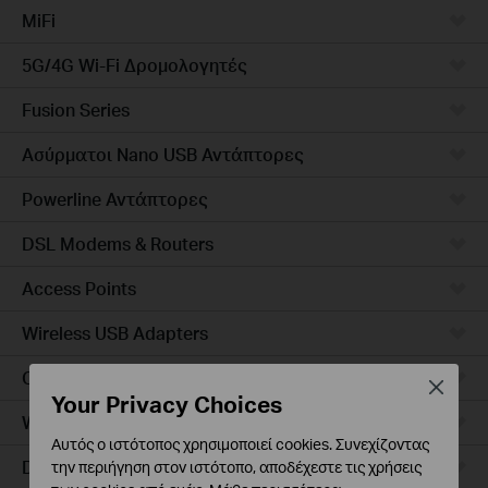
MiFi
5G/4G Wi-Fi Δρομολογητές
Fusion Series
Ασύρματοι Nano USB Αντάπτορες
Powerline Αντάπτορες
DSL Modems & Routers
Access Points
Wireless USB Adapters
Ceiling Mount
Close
Your Privacy Choices
Wall Plate
Αυτός ο ιστότοπος χρησιμοποιεί cookies. Συνεχίζοντας
Desktop
την περιήγηση στον ιστότοπο, αποδέχεστε τις χρήσεις