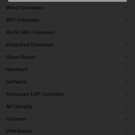
Wired Gateways
WiFi Gateways
4G/5G WiFi Gateways
Integrated Gateways
Cloud-Based
Hardware
Software
Λογισμικό EAP Controller
AP Οροφής
Cameras
VPN Router