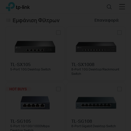
Click
Search
Menu
TP-Link, Reliably Smart
to
skip
Εμφάνιση Φίλτρων
Επαναφορά
the
navigation
bar
TL-SX105
TL-SX1008
5-Port 10G Desktop Switch
8-Port 10G Desktop/Rackmount
Switch
HOT BUYS
TL-SG105
TL-SG108
5-Port 10/100/1000Mbps
8-Port Gigabit Desktop Switch
Desktop Switch