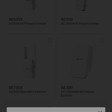
RE505X
RE550
AX1500 Wi-Fi Range Extender
AC1900 Wi-Fi Range Extender
RE705X
RE300
AX3000 Mesh WiFi 6 Extender
AC1200 Mesh Wi-Fi Range
Extender