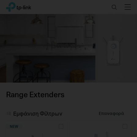
Click
Search
Menu
TP-Link, Reliably Smart
to
skip
the
navigation
bar
Range Extenders
Εμφάνιση Φίλτρων
Επαναφορά
NEW