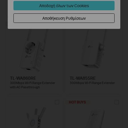
RE220
RE200
AC750 Wi-Fi Range Extender
AC750 Mesh Wi-Fi Range
Αποδοχή όλων των Cookies
Extender
Αποθήκευση Ρυθμίσεων
HOT BUYS
HOT BUYS
TL-WA860RE
TL-WA855RE
300Mbps Wi-Fi Range Extender
300Mbps Wi-Fi Range Extender
with AC Passthrough
HOT BUYS