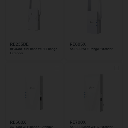
RE235BE
RE605X
BE3600 Dual-Band Wi-Fi 7 Range
AX1800 Wi-Fi Range Extender
Extender
RE500X
RE700X
AX1500 Wi-Fi Range Extender
AX3000 Mesh WiFi 6 Extender