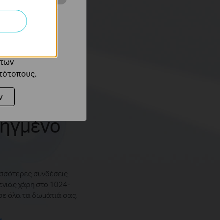
ότητές σας στον
 του ιστότοπού
ό τους
 των
στότοπους.
ν
οηγμένο
ισσότερες συνδέσεις.
ενιάς χάρη στο 1024-
σε όλα τα δωμάτιά σας.
r