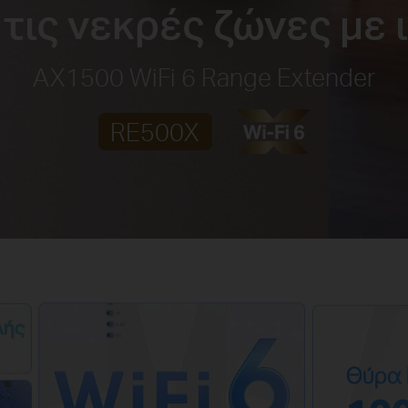
τις νεκρές ζώνες με 
AX1500 WiFi 6 Range Extender
RE500X
λής
Θύρα 