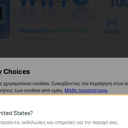
10
Works with any WiFi router
1
Dual Band
y Choices
 χρησιμοποιεί cookies. Συνεχίζοντας την περιήγηση στον ι
ρήσεις των cookies από εμάς.
Μάθε περισσότερα
.
ναι απαραίτητα για τη λειτουργία του ιστότοπου και δεν μ
ited States?
ν στα συστήματά σας.
προϊόντα, εκδηλώσεις και υπηρεσίες για την περιοχή σας.
ς και Μάρκετινγκ