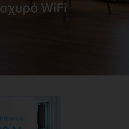
ισχυρό WiFi
Ethernet