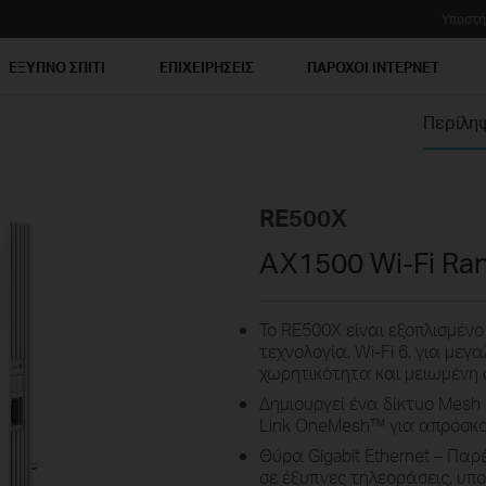
Υποστή
ΕΞΥΠΝΟ ΣΠΙΤΙ
ΕΠΙΧΕΙΡΗΣΕΙΣ
ΠΑΡΟΧΟΙ ΙΝΤΕΡΝΕΤ
Περίλη
RE500X
AX1500 Wi-Fi Ra
Το RE500X είναι εξοπλισμέν
τεχνολογία, Wi-Fi 6, για με
χωρητικότητα και μειωμένη 
Δημιουργεί ένα δίκτυο Mesh
Link OneMesh™ για απρόσκο
Θύρα Gigabit Ethernet – Πα
σε έξυπνες τηλεοράσεις, υπο