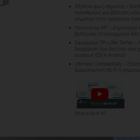
Έξυπνο φως σήματος – Βοηθ
τοποθεσίας για βέλτιστη κάλ
σήματος στην τρέχουσα τοπ
Λειτουργία AP – Δημιουργεί 
βελτιώσει το ενσύρματο δίκ
Εφαρμογή TP-LINK Tether – 
διαχείριση του δικτύου σας
συσκευή iOS ή Android
Ultimate Compatibility – Επε
δρομολογητή Wi-Fi ή σημεί
What is Wi-Fi 6?