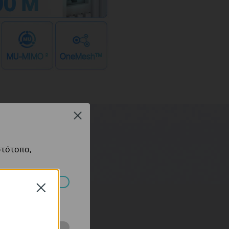
00 M
MU-MIMO
OneMesh™
2
Close
στότοπο,
Close
πορούν να