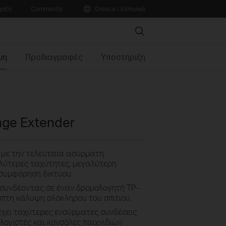
ριξη
Community
Greece / Ελληνικά
Search
ψη
Προδιαγραφές
Υποστήριξη
nge Extender
ο με την τελευταία ασύρματη
γαλύτερες ταχύτητες, μεγαλύτερη
συμφόρηση δικτύου.
 συνδέοντας σε έναν δρομολογητή TP-
πτη κάλυψη ολόκληρου του σπιτιού.
ρέχει ταχύτερες ενσύρματες συνδέσεις
λογιστές και κονσόλες παιχνιδιών