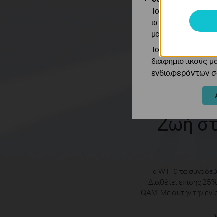
Τα cookie ανάλυσ
ιστότοπό μας για
μας.
Τα διαφημιστικά 
διαφημιστικούς μ
ενδιαφερόντων σα
Ζωή στ
Το WiFi 6 τα συνοδε
Διαθέτει επίσης 25%
QAM. Με αυτήν την ενί