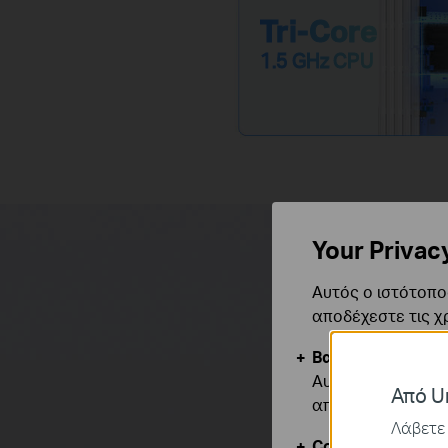
Tri-Core
1.5 GHz CPU
Your Privac
Αυτός ο ιστότοπος
αποδέχεστε τις χ
Βασικά Cookies
Αυτά τα cookie εί
Από Un
απενεργοποιηθού
Λάβετε 
Cookies Ανάλυση