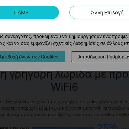
ης μας δίνουν τη δυνατότητα να αναλύσουμε τις δραστηρι
ΠΑΜΕ
Άλλη Επιλογή
 να βελτιώσουμε και να προσαρμόσουμε τη λειτουργικότητα
cookie μπορούν να ρυθμιστούν μέσω του ιστότοπού μας απ
ας συνεργάτες, προκειμένου να δημιουργήσουν ένα προφίλ
ς και να σας εμφανίζει σχετικές διαφημίσεις σε άλλους ι
Αποδοχή όλων των Cookies
Αποθήκευση Ρυθμίσεω
η γρήγορη λωρίδα με πρ
WiFi6
ύει όλα: μεγαλύτερες ταχύτητες, χαμηλότερη καθυστέρηση και περ
 ταχύτερη παροχή δεδομένων σε σύγκριση με το WiFi τελευταίας γ
σχυση ταχύτητας, απολαύστε υψηλής ταχύτητας και σταθερό WiFi 
25%
WiFi6 1024-QAM
faste