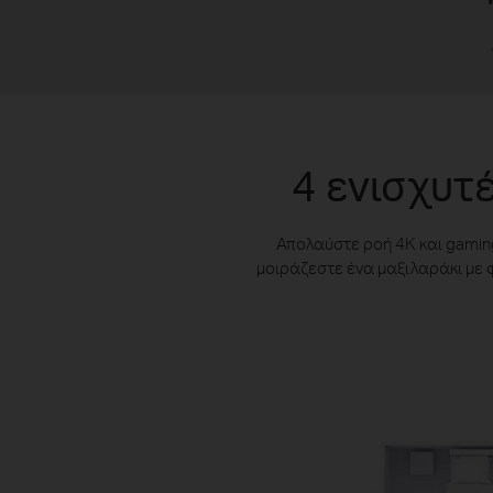
4 ενισχυτ
Απολαύστε ροή 4K και gaming
μοιράζεστε ένα μαξιλαράκι με φ