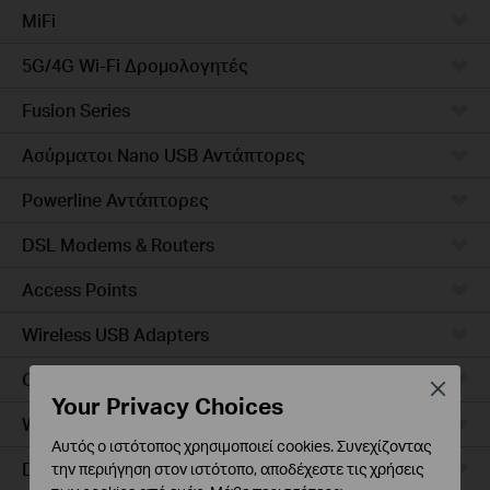
MiFi
5G/4G Wi-Fi Δρομολογητές
Fusion Series
Ασύρματοι Nano USB Αντάπτορες
Powerline Αντάπτορες
DSL Modems & Routers
Access Points
Wireless USB Adapters
Ceiling Mount
Close
Your Privacy Choices
Wall Plate
Αυτός ο ιστότοπος χρησιμοποιεί cookies. Συνεχίζοντας
Desktop
την περιήγηση στον ιστότοπο, αποδέχεστε τις χρήσεις