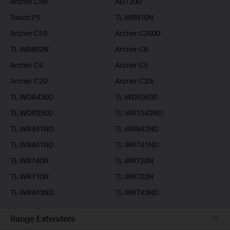
Archer C58
AD7200
Touch P5
TL-WR810N
Archer C59
Archer C2600
TL-WR802N
Archer C8
Archer C6
Archer C5
Archer C20
Archer C20i
TL-WDR4300
TL-WDR3600
TL-WDR3500
TL-WR1043ND
TL-WR941ND
TL-WR842ND
TL-WR841ND
TL-WR741ND
TL-WR740N
TL-WR720N
TL-WR710N
TL-WR702N
TL-WR843ND
TL-WR743ND
Range Extenders