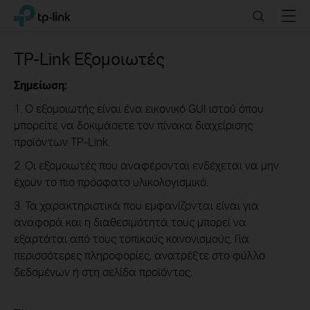
Click
Search
Menu
TP-Link, Reliably Smart
to
skip
the
TP-Link Εξομοιωτές
navigation
bar
Σημείωση:
1. Ο εξομοιωτής είναι ένα εικονικό GUI ιστού όπου
μπορείτε να δοκιμάσετε τον πίνακα διαχείρισης
προϊόντων TP-Link.
2. Οι εξομοιωτές που αναφέρονται ενδέχεται να μην
έχουν το πιο πρόσφατο υλικολογισμικό.
3. Τα χαρακτηριστικά που εμφανίζονται είναι για
αναφορά και η διαθεσιμότητά τους μπορεί να
εξαρτάται από τους τοπικούς κανονισμούς. Για
περισσότερες πληροφορίες, ανατρέξτε στο φύλλο
δεδομένων ή στη σελίδα προϊόντος.