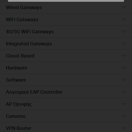
Wired Gateways
WiFi Gateways
4G/5G WiFi Gateways
Integrated Gateways
Cloud-Based
Hardware
Software
Λογισμικό EAP Controller
AP Οροφής
Cameras
VPN Router