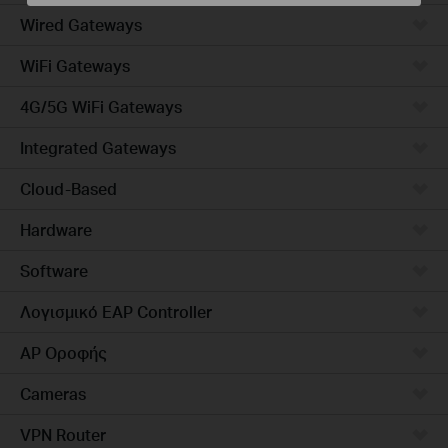
Wired Gateways
WiFi Gateways
4G/5G WiFi Gateways
Integrated Gateways
Cloud-Based
Hardware
Software
Λογισμικό EAP Controller
AP Οροφής
Cameras
VPN Router