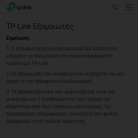
Click
Search
Menu
TP-Link, Reliably Smart
to
skip
the
TP-Link Εξομοιωτές
navigation
bar
Σημείωση:
1. Ο εξομοιωτής είναι ένα εικονικό GUI ιστού όπου
μπορείτε να δοκιμάσετε τον πίνακα διαχείρισης
προϊόντων TP-Link.
2. Οι εξομοιωτές που αναφέρονται ενδέχεται να μην
έχουν το πιο πρόσφατο υλικολογισμικό.
3. Τα χαρακτηριστικά που εμφανίζονται είναι για
αναφορά και η διαθεσιμότητά τους μπορεί να
εξαρτάται από τους τοπικούς κανονισμούς. Για
περισσότερες πληροφορίες, ανατρέξτε στο φύλλο
δεδομένων ή στη σελίδα προϊόντος.