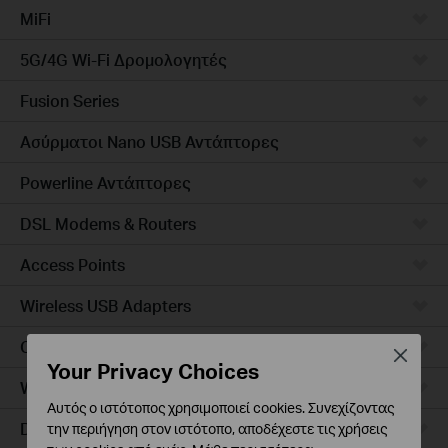
MiFi
5G/4G Wi-Fi Δρομολογητές
Fusion Series
Ασύρματοι Nano USB Αντάπτορες
Powerline Αντάπτορες
DSL Modems & Routers
Access Points
Wireless USB Adapters
Ceiling Mount
Close
Your Privacy Choices
Wall Plate
Αυτός ο ιστότοπος χρησιμοποιεί cookies. Συνεχίζοντας
Desktop
την περιήγηση στον ιστότοπο, αποδέχεστε τις χρήσεις