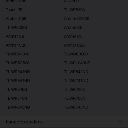
Archer C58
AD7200
Touch P5
TL-WR810N
Archer C59
Archer C2600
TL-WR802N
Archer C8
Archer C6
Archer C5
Archer C20
Archer C20i
TL-WDR4300
TL-WDR3600
TL-WDR3500
TL-WR1043ND
TL-WR941ND
TL-WR842ND
TL-WR841ND
TL-WR741ND
TL-WR740N
TL-WR720N
TL-WR710N
TL-WR702N
TL-WR843ND
TL-WR743ND
Range Extenders