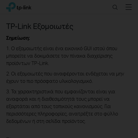
Click
Search
Menu
TP-Link, Reliably Smart
to
skip
the
TP-Link Εξομοιωτές
navigation
bar
Σημείωση:
1. Ο εξομοιωτής είναι ένα εικονικό GUI ιστού όπου
μπορείτε να δοκιμάσετε τον πίνακα διαχείρισης
προϊόντων TP-Link.
2. Οι εξομοιωτές που αναφέρονται ενδέχεται να μην
έχουν το πιο πρόσφατο υλικολογισμικό.
3. Τα χαρακτηριστικά που εμφανίζονται είναι για
αναφορά και η διαθεσιμότητά τους μπορεί να
εξαρτάται από τους τοπικούς κανονισμούς. Για
περισσότερες πληροφορίες, ανατρέξτε στο φύλλο
δεδομένων ή στη σελίδα προϊόντος.