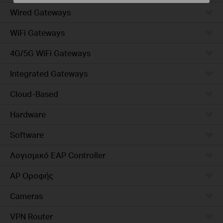
Wired Gateways
WiFi Gateways
4G/5G WiFi Gateways
Integrated Gateways
Cloud-Based
Hardware
Software
Λογισμικό EAP Controller
AP Οροφής
Cameras
VPN Router