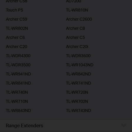
Archer C58
AD7200
Touch P5
TL-WR810N
Archer C59
Archer C2600
TL-WR802N
Archer C8
Archer C6
Archer C5
Archer C20
Archer C20i
TL-WDR4300
TL-WDR3600
TL-WDR3500
TL-WR1043ND
TL-WR941ND
TL-WR842ND
TL-WR841ND
TL-WR741ND
TL-WR740N
TL-WR720N
TL-WR710N
TL-WR702N
TL-WR843ND
TL-WR743ND
Range Extenders