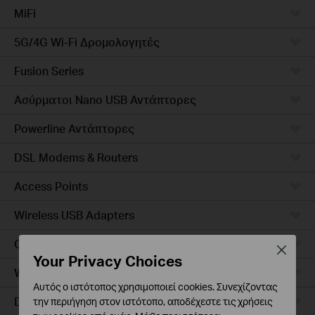
MiFi
5G/4G Wi-Fi Δρομολογητές
Fusion Series
Ασύρματοι Nano USB Αντάπτορες
Powerline Αντάπτορες
DSL Modems & Routers
Access Points
Wireless USB Adapters
Ceiling Mount
Close
Your Privacy Choices
Wall Plate
Αυτός ο ιστότοπος χρησιμοποιεί cookies. Συνεχίζοντας
Desktop
την περιήγηση στον ιστότοπο, αποδέχεστε τις χρήσεις