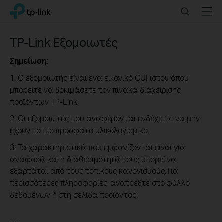
Click
Search
Menu
TP-Link, Reliably Smart
to
skip
the
TP-Link Εξομοιωτές
navigation
bar
Σημείωση:
1. Ο εξομοιωτής είναι ένα εικονικό GUI ιστού όπου
μπορείτε να δοκιμάσετε τον πίνακα διαχείρισης
προϊόντων TP-Link.
2. Οι εξομοιωτές που αναφέρονται ενδέχεται να μην
έχουν το πιο πρόσφατο υλικολογισμικό.
3. Τα χαρακτηριστικά που εμφανίζονται είναι για
αναφορά και η διαθεσιμότητά τους μπορεί να
εξαρτάται από τους τοπικούς κανονισμούς. Για
περισσότερες πληροφορίες, ανατρέξτε στο φύλλο
δεδομένων ή στη σελίδα προϊόντος.