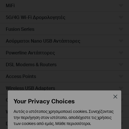
MiFi
5G/4G Wi-Fi Δρομολογητές
Fusion Series
Ασύρματοι Nano USB Αντάπτορες
Powerline Αντάπτορες
DSL Modems & Routers
Access Points
Wireless USB Adapters
Close
Ceiling Mount
Your Privacy Choices
Wall Plate
Αυτός ο ιστότοπος χρησιμοποιεί cookies. Συνεχίζοντας
την περιήγηση στον ιστότοπο, αποδέχεστε τις χρήσεις
Desktop
των cookies από εμάς.
Μάθε περισσότερα
.