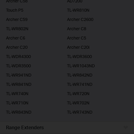
Archer C58
AD7200
Touch P5
TL-WR810N
Archer C59
Archer C2600
TL-WR802N
Archer C8
Archer C6
Archer C5
Archer C20
Archer C20i
TL-WDR4300
TL-WDR3600
TL-WDR3500
TL-WR1043ND
TL-WR941ND
TL-WR842ND
TL-WR841ND
TL-WR741ND
TL-WR740N
TL-WR720N
TL-WR710N
TL-WR702N
TL-WR843ND
TL-WR743ND
Range Extenders