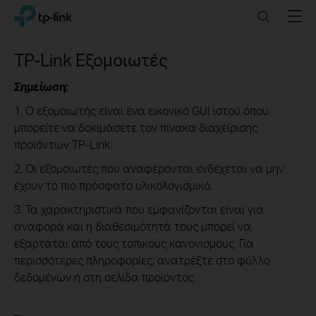
Click
Search
Menu
TP-Link, Reliably Smart
to
skip
the
TP-Link Εξομοιωτές
navigation
bar
Σημείωση:
1. Ο εξομοιωτής είναι ένα εικονικό GUI ιστού όπου
μπορείτε να δοκιμάσετε τον πίνακα διαχείρισης
προϊόντων TP-Link.
2. Οι εξομοιωτές που αναφέρονται ενδέχεται να μην
έχουν το πιο πρόσφατο υλικολογισμικό.
3. Τα χαρακτηριστικά που εμφανίζονται είναι για
αναφορά και η διαθεσιμότητά τους μπορεί να
εξαρτάται από τους τοπικούς κανονισμούς. Για
περισσότερες πληροφορίες, ανατρέξτε στο φύλλο
δεδομένων ή στη σελίδα προϊόντος.