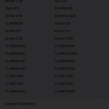
Archer C58
AD7200
Touch P5
TL-WR810N
Archer C59
Archer C2600
TL-WR802N
Archer C8
Archer C6
Archer C5
Archer C20
Archer C20i
TL-WDR4300
TL-WDR3600
TL-WDR3500
TL-WR1043ND
TL-WR941ND
TL-WR842ND
TL-WR841ND
TL-WR741ND
TL-WR740N
TL-WR720N
TL-WR710N
TL-WR702N
TL-WR843ND
TL-WR743ND
Range Extenders