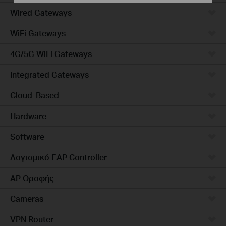
Wired Gateways
WiFi Gateways
4G/5G WiFi Gateways
Integrated Gateways
Cloud-Based
Hardware
Software
Λογισμικό EAP Controller
AP Οροφής
Cameras
VPN Router