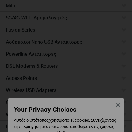
MiFi
5G/4G Wi-Fi Δρομολογητές
Fusion Series
Ασύρματοι Nano USB Αντάπτορες
Powerline Αντάπτορες
DSL Modems & Routers
Access Points
Wireless USB Adapters
Ceiling Mount
Close
Your Privacy Choices
Wall Plate
Αυτός ο ιστότοπος χρησιμοποιεί cookies. Συνεχίζοντας
Desktop
την περιήγηση στον ιστότοπο, αποδέχεστε τις χρήσεις