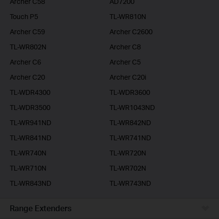
Archer C58
AD7200
Touch P5
TL-WR810N
Archer C59
Archer C2600
TL-WR802N
Archer C8
Archer C6
Archer C5
Archer C20
Archer C20i
TL-WDR4300
TL-WDR3600
TL-WDR3500
TL-WR1043ND
TL-WR941ND
TL-WR842ND
TL-WR841ND
TL-WR741ND
TL-WR740N
TL-WR720N
TL-WR710N
TL-WR702N
TL-WR843ND
TL-WR743ND
Range Extenders