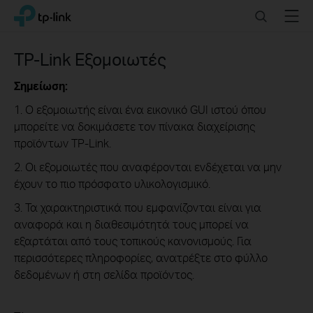
Click
Search
Menu
TP-Link, Reliably Smart
to
skip
the
TP-Link Εξομοιωτές
navigation
bar
Σημείωση:
1. Ο εξομοιωτής είναι ένα εικονικό GUI ιστού όπου
μπορείτε να δοκιμάσετε τον πίνακα διαχείρισης
προϊόντων TP-Link.
2. Οι εξομοιωτές που αναφέρονται ενδέχεται να μην
έχουν το πιο πρόσφατο υλικολογισμικό.
3. Τα χαρακτηριστικά που εμφανίζονται είναι για
αναφορά και η διαθεσιμότητά τους μπορεί να
εξαρτάται από τους τοπικούς κανονισμούς. Για
περισσότερες πληροφορίες, ανατρέξτε στο φύλλο
δεδομένων ή στη σελίδα προϊόντος.