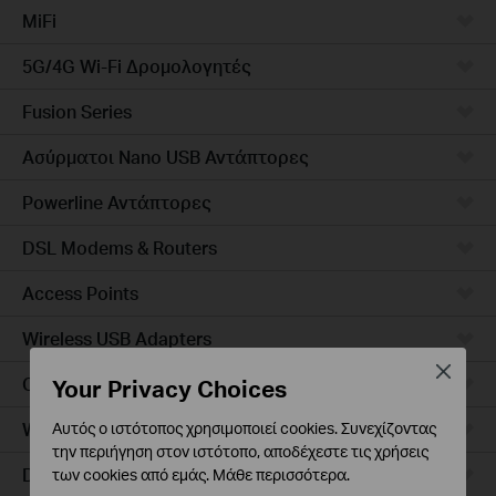
MiFi
5G/4G Wi-Fi Δρομολογητές
Fusion Series
Ασύρματοι Nano USB Αντάπτορες
Powerline Αντάπτορες
DSL Modems & Routers
Access Points
Wireless USB Adapters
Close
Ceiling Mount
Your Privacy Choices
Wall Plate
Αυτός ο ιστότοπος χρησιμοποιεί cookies. Συνεχίζοντας
την περιήγηση στον ιστότοπο, αποδέχεστε τις χρήσεις
Desktop
των cookies από εμάς.
Μάθε περισσότερα
.