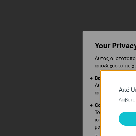
Your Privac
Αυτός ο ιστότοπος
αποδέχεστε τις χ
Βασικά Cookies
Αυτά τα cookie εί
Από Un
απενεργοποιηθού
Λάβετε 
Cookies Ανάλυση
Τα cookie ανάλυσ
ιστότοπό μας για
μας.