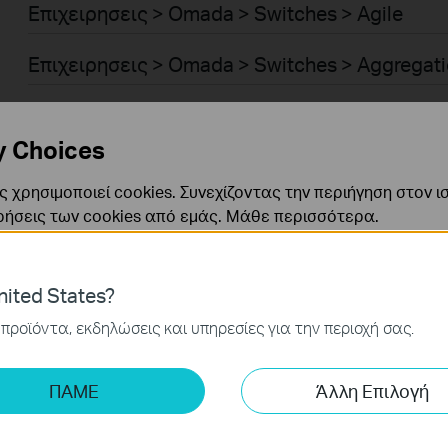
Επιχειρησεις > Omada > Switches > Agile
Επιχειρησεις > Omada > Switches > Aggregat
Επιχειρησεις > Omada > Switches > Access P
y Choices
Επιχειρησεις > Omada > Switches > Access
 χρησιμοποιεί cookies. Συνεχίζοντας την περιήγηση στον ι
Επιχειρησεις > Omada > WiFi > GPON
ρήσεις των cookies από εμάς.
Μάθε περισσότερα
.
Επιχειρησεις > Omada > Switches > Access M
ναι απαραίτητα για τη λειτουργία του ιστότοπου και δεν μ
ited States?
ν στα συστήματά σας.
Επιχειρησεις > Omada > Switches > Industrial
προϊόντα, εκδηλώσεις και υπηρεσίες για την περιοχή σας.
ς και Μάρκετινγκ
Επιχειρησεις > Omada > Switches > Access Pl
ης μας δίνουν τη δυνατότητα να αναλύσουμε τις δραστηρι
ΠΑΜΕ
Άλλη Επιλογή
 να βελτιώσουμε και να προσαρμόσουμε τη λειτουργικότητα
Επιχειρησεις > Omada > Standard Gateways >