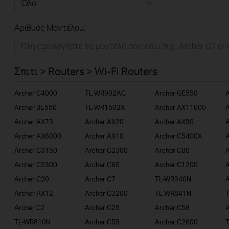
Όλα
Αριθμός Μοντέλου:
Σπιτι
Εξυπνο Σπιτι
Σπιτι > Routers > Wi-Fi Routers
Επιχειρησεις
Archer C4000
TL-WR902AC
Archer GE550
A
Παροχοι Ιντερνετ
Archer BE550
TL-WR1502X
Archer AX11000
A
Archer AX73
Archer AX20
Archer AX90
A
Archer AX6000
Archer AX10
Archer C5400X
A
Archer C3150
Archer C2300
Archer C80
A
Archer C2300
Archer C60
Archer C1200
A
Archer C20
Archer C7
TL-WR940N
A
Archer AX12
Archer C3200
TL-WR841N
Archer C2
Archer C25
Archer C58
TL-WR810N
Archer C59
Archer C2600