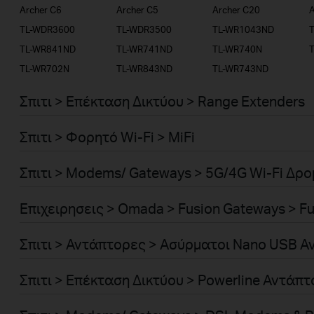
Archer C6
Archer C5
Archer C20
A
TL-WDR3600
TL-WDR3500
TL-WR1043ND
TL-WR841ND
TL-WR741ND
TL-WR740N
TL-WR702N
TL-WR843ND
TL-WR743ND
Σπιτι > Επέκταση Δικτύου > Range Extenders
Σπιτι > Φορητό Wi-Fi > MiFi
Σπιτι > Modems/ Gateways > 5G/4G Wi-Fi Δρ
Επιχειρησεις > Omada > Fusion Gateways > Fu
Σπιτι > Αντάπτορες > Ασύρματοι Nano USB 
Σπιτι > Επέκταση Δικτύου > Powerline Αντάπ