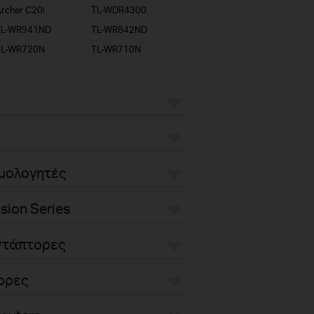
rcher C20i
TL-WDR4300
TL-WR941ND
TL-WR842ND
TL-WR720N
TL-WR710N
ομολογητές
sion Series
Αντάπτορες
τορες