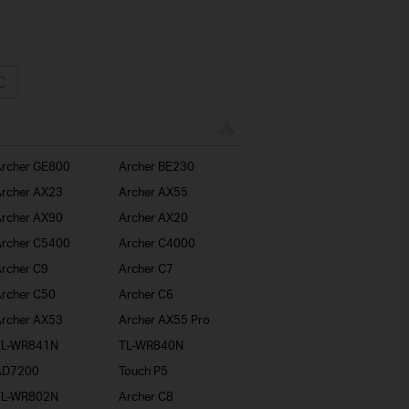
rcher GE800
Archer BE230
rcher AX23
Archer AX55
rcher AX90
Archer AX20
rcher C5400
Archer C4000
rcher C9
Archer C7
rcher C50
Archer C6
rcher AX53
Archer AX55 Pro
TL-WR841N
TL-WR840N
AD7200
Touch P5
TL-WR802N
Archer C8