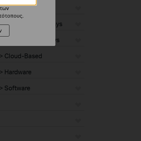
ό τους
 WiFi Gateways
 των
στότοπους.
 4G/5G WiFi Gateways
ν
 Integrated Gateways
 > Cloud-Based
 > Hardware
> Software