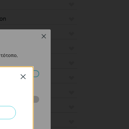
ion
ro
Close
στότοπο,
ax
Close
πορούν να
us
ότητές σας στον
 του ιστότοπού
 Wired Gateways