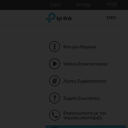
Click
to
TP-Link, Reliably Smart
skip
ΣΠΙΤΙ
the
navigation
bar
Κέντρο Λήψεων
Videos Εγκατάστασης
Λίστες Συμβατότητας
Συχνές Ερωτήσεις
Επικοινωνήστε με την
τεχνική υποστήριξη