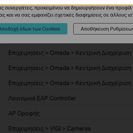
cookie μπορούν να ρυθμιστούν μέσω του ιστότοπού μας απ
Επιχειρησεις > Omada > Standard Gateways >
ας συνεργάτες, προκειμένου να δημιουργήσουν ένα προφίλ
ς και να σας εμφανίζει σχετικές διαφημίσεις σε άλλους ι
Επιχειρησεις > Omada > Standard Gateways >
Αποδοχή όλων των Cookies
Αποθήκευση Ρυθμίσεω
Επιχειρησεις > Omada > Standard Gateways >
Επιχειρησεις > Omada > Κεντρική Διαχείριση
Επιχειρησεις > Omada > Κεντρική Διαχείριση
Επιχειρησεις > Omada > Κεντρική Διαχείριση 
Λογισμικό EAP Controller
AP Οροφής
Επιχειρησεις > VIGI > Cameras