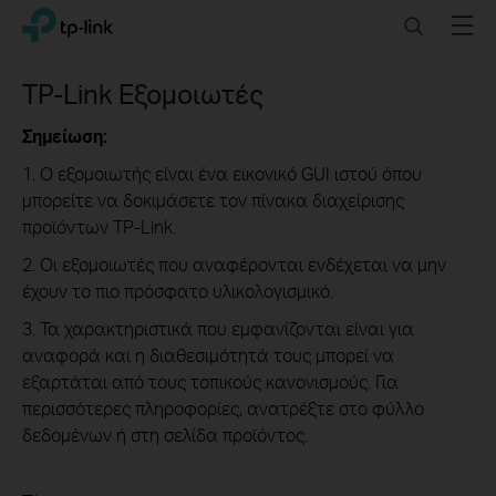
Click
Search
Menu
TP-Link, Reliably Smart
to
skip
the
TP-Link Εξομοιωτές
navigation
bar
Σημείωση:
1. Ο εξομοιωτής είναι ένα εικονικό GUI ιστού όπου
μπορείτε να δοκιμάσετε τον πίνακα διαχείρισης
προϊόντων TP-Link.
2. Οι εξομοιωτές που αναφέρονται ενδέχεται να μην
έχουν το πιο πρόσφατο υλικολογισμικό.
3. Τα χαρακτηριστικά που εμφανίζονται είναι για
αναφορά και η διαθεσιμότητά τους μπορεί να
εξαρτάται από τους τοπικούς κανονισμούς. Για
περισσότερες πληροφορίες, ανατρέξτε στο φύλλο
δεδομένων ή στη σελίδα προϊόντος.