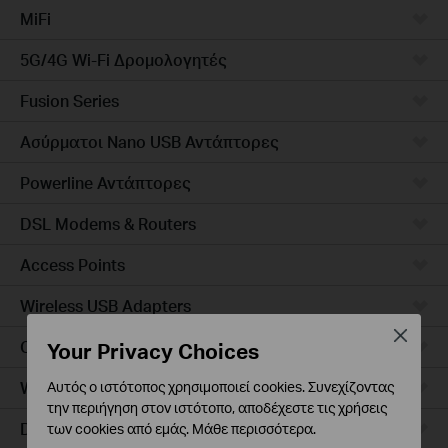
MiFi
5G/4G Wi-Fi Δρομολογητές
Fusion Series
Ασύρματοι Nano USB Αντάπτορες
Powerline Αντάπτορες
DSL Modems & Routers
Access Points
Wireless USB Adapters
Close
Ceiling Mount
Your Privacy Choices
Wall Plate
Αυτός ο ιστότοπος χρησιμοποιεί cookies. Συνεχίζοντας
την περιήγηση στον ιστότοπο, αποδέχεστε τις χρήσεις
Desktop
των cookies από εμάς.
Μάθε περισσότερα
.