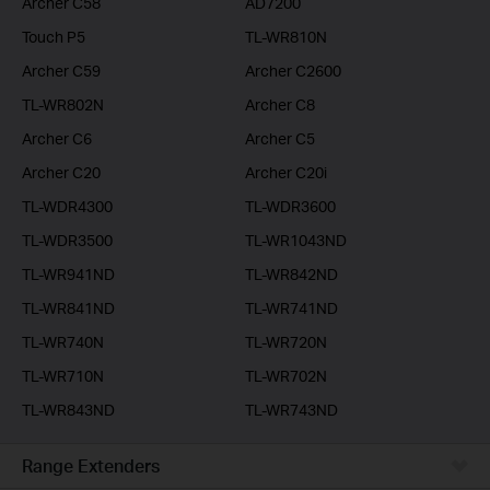
Archer C58
AD7200
Touch P5
TL-WR810N
Archer C59
Archer C2600
TL-WR802N
Archer C8
Archer C6
Archer C5
Archer C20
Archer C20i
TL-WDR4300
TL-WDR3600
TL-WDR3500
TL-WR1043ND
TL-WR941ND
TL-WR842ND
TL-WR841ND
TL-WR741ND
TL-WR740N
TL-WR720N
TL-WR710N
TL-WR702N
TL-WR843ND
TL-WR743ND
Range Extenders