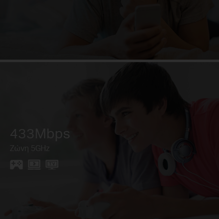
433Mbps
Ζώνη 5GHz