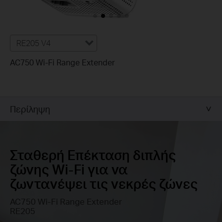
RE205 V4
AC750 Wi-Fi Range Extender
Περίληψη
Σταθερή Επέκταση διπλής
ζώνης Wi-Fi
για να
ζωντανέψει τις νεκρές ζώνες
AC750 Wi-Fi Range Extender
RE205