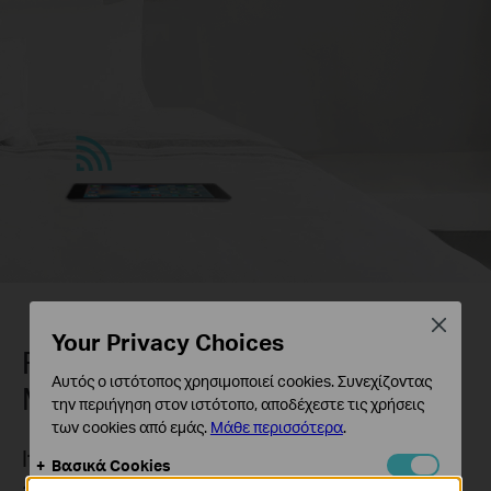
Close
Your Privacy Choices
Flexibly Create Whole Home
Αυτός ο ιστότοπος χρησιμοποιεί cookies. Συνεχίζοντας
Mesh WiFi
την περιήγηση στον ιστότοπο, αποδέχεστε τις χρήσεις
των cookies από εμάς.
Μάθε περισσότερα
.
If you have any dead zones at home, just add
Βασικά Cookies
another EasyMesh-compatible router/range
Αυτά τα cookie είναι απαραίτητα για τη λειτουργία του