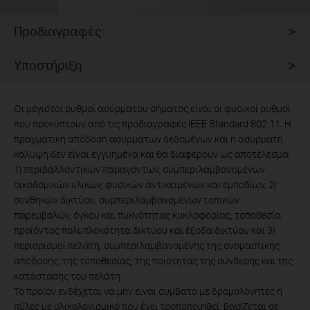
Προδιαγραφές
Υποστήριξη
Οι μέγιστοι ρυθμοί ασύρματου σήματος είναι οι φυσικοί ρυθμοί
που προκύπτουν από τις προδιαγραφές IEEE Standard 802.11. Η
πραγματική απόδοση ασύρματων δεδομένων και η ασύρματη
κάλυψη δεν είναι εγγυημένα και θα διαφέρουν ως αποτέλεσμα
1) περιβαλλοντικών παραγόντων, συμπεριλαμβανομένων
οικοδομικών υλικών, φυσικών αντικειμένων και εμποδίων, 2)
συνθηκών δικτύου, συμπεριλαμβανομένων τοπικών
παρεμβολών, όγκου και πυκνότητας κυκλοφορίας, τοποθεσία
προϊόντος πολυπλοκότητα δικτύου και έξοδα δικτύου και 3)
περιορισμοί πελάτη, συμπεριλαμβανομένης της ονομαστικής
απόδοσης, της τοποθεσίας, της ποιότητας της σύνδεσης και της
κατάστασης του πελάτη.
Το προϊόν ενδέχεται να μην είναι συμβατό με δρομολογητές ή
πύλες με υλικολογισμικό που έχει τροποποιηθεί, βασίζεται σε