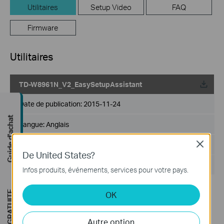
Utilitaires
Setup Video
FAQ
Firmware
Utilitaires
TD-W8961N_V2_EasySetupAssistant
Date de publication:
2015-11-24
Guide d'achat
Langue:
Anglais
Close
Taille du fichier:
10.25 MB
De United States?
Système d'Exploitation: Win2000/XP/2003/Vista/7/8/8.1/10
Infos produits, événements, services pour votre pays.
Notes:
OK
For TD-W8961N_V2
Autre option