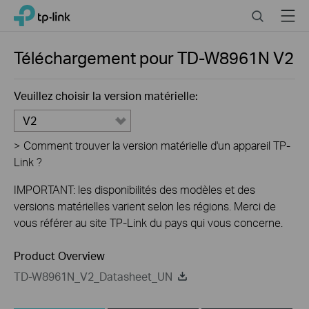
Click
Search
Menu
TP-Link, Reliably Smart
to
skip
the
Téléchargement pour
TD-W8961N
V2
navigation
bar
Veuillez choisir la version matérielle:
V2
>
Comment trouver la version matérielle d'un appareil TP-
Link ?
IMPORTANT: les disponibilités des modèles et des
versions matérielles varient selon les régions. Merci de
vous référer au site TP-Link du pays qui vous concerne.
Product Overview
TD-W8961N_V2_Datasheet_UN