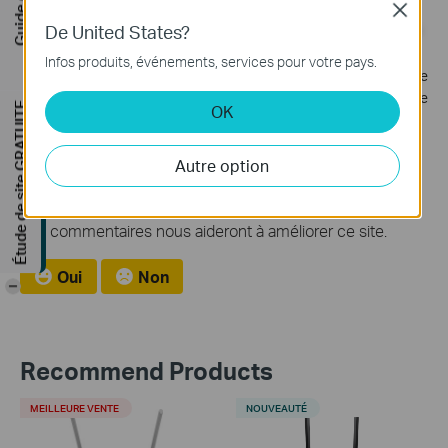
Close
De United States?
Infos produits, événements, services pour votre pays.
Étape 2
Suivez la
FAQ
pour vous connecter à la page de
configuration Web et créer un nouveau mot de passe
Étude de site GRATUITE
OK
administrateur.
Autre option
Est-ce que ce FAQ a été utile ?
Vos commentaires nous aideront à améliorer ce site.
Oui
Non
-
Recommend Products
MEILLEURE VENTE
NOUVEAUTÉ