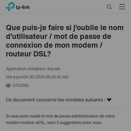
Click
Search
Menu
TP-Link, Reliably Smart
to
skip
the
Que puis-je faire si j'oublie le nom
navigation
d'utilisateur / mot de passe de
bar
connexion de mon modem /
routeur DSL?
Application utilisateur requise
Mis à jour04-30-2024 09:36:42 AM
3703390
Ce document concerne les modèles suivants :
Si vous avez oublié le mot de passe administrateur de votre
modem routeur xDSL, voici 2 suggestions pour vous.