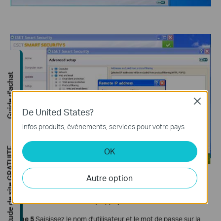
Guide d'achat
Close
De United States?
Infos produits, événements, services pour votre pays.
Étude de site GRATUITE
OK
Autre option
Étape 4
Ouvrez le navigateur Web et tapez l'adresse IP du
périphérique dans la barre d'adresse (la valeur par défaut est
192.168.1.1 ou 192.168.0.1 ). Appuyez sur
Entrée
.
Étape 5
Saisissez le nom d'utilisateur et le mot de passe sur la