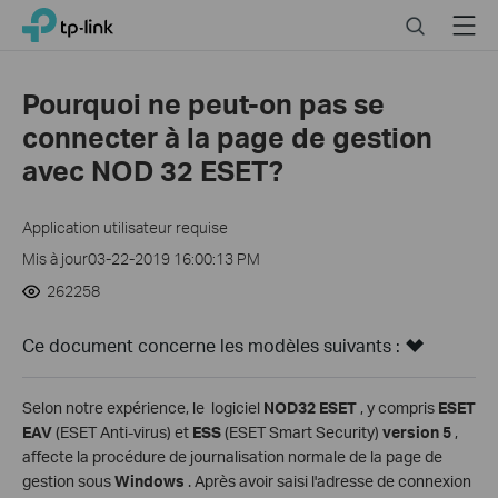
Click
Search
Menu
TP-Link, Reliably Smart
to
skip
the
Pourquoi ne peut-on pas se
navigation
connecter à la page de gestion
bar
avec NOD 32 ESET?
Application utilisateur requise
Mis à jour03-22-2019 16:00:13 PM
262258
Ce document concerne les modèles suivants :
Selon notre expérience, le logiciel
NOD32 ESET
, y compris
ESET
EAV
(ESET Anti-virus) et
ESS
(ESET Smart Security)
version 5
,
affecte la procédure de journalisation normale de la page de
gestion sous
Windows
. Après avoir saisi l'adresse de connexion