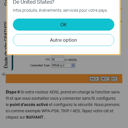
De United States?
Infos produits, événements, services pour votre pays.
Étude de site GRATUITE
OK
Autre option
-
Étape 9
Si votre routeur ADSL prend en charge la fonction sans
fil et que vous souhaitez vous y connecter sans fil, configurez
le
point d’accès activé
et configurez la sécurité. Nous prenons
ici comme exemple WPA-PSK, TKIP / AES. Tapez votre clé et
cliquez sur
SUIVANT
.