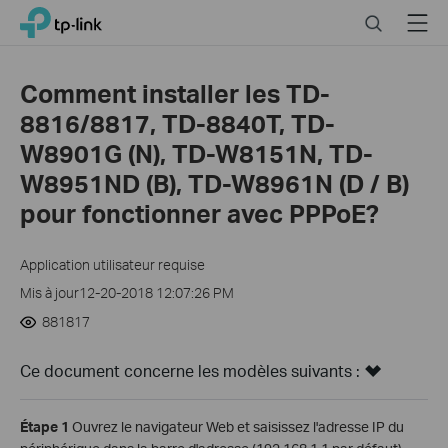
Click
Search
Menu
TP-Link, Reliably Smart
to
skip
the
Comment installer les TD-
navigation
8816/8817, TD-8840T, TD-
bar
W8901G (N), TD-W8151N, TD-
W8951ND (B), TD-W8961N (D / B)
pour fonctionner avec PPPoE?
Application utilisateur requise
Mis à jour12-20-2018 12:07:26 PM
881817
Ce document concerne les modèles suivants :
Étape 1
Ouvrez le navigateur Web et saisissez l'adresse IP du