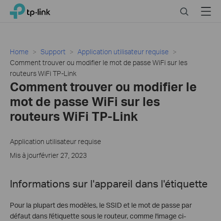
Click
Search
Menu
TP-Link, Reliably Smart
to
skip
the
navigation
Home
Support
Application utilisateur requise
bar
Comment trouver ou modifier le mot de passe WiFi sur les
routeurs WiFi TP-Link
Comment trouver ou modifier le
mot de passe WiFi sur les
routeurs WiFi TP-Link
Application utilisateur requise
Mis à jourfévrier 27, 2023
Informations sur l'appareil dans l'étiquette
Pour la plupart des modèles, le SSID et le mot de passe par
défaut dans l'étiquette sous le routeur, comme l'image ci-