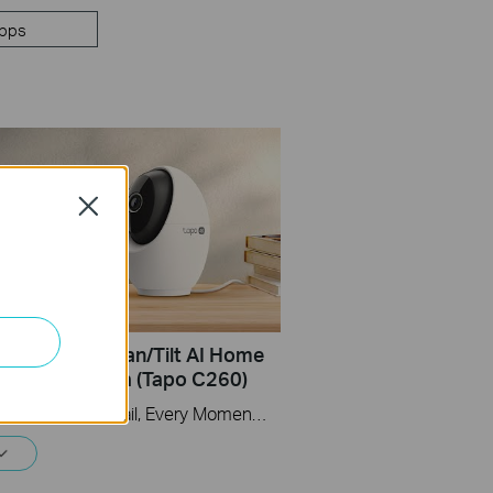
pps
Close
Set Up Tapo Pan/Tilt AI Home
y Wi-Fi Camera (Tapo C260)
Tapo 4K Clarity, Every Detail, Every Moment, Captured. Tapo C260 records all of life's wonderful moments with exceptional clarity. The free and powerful Al recognizes and tags strangers, family, and friends for easy identification.