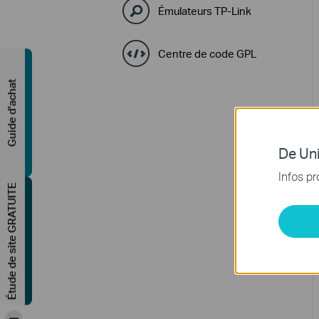
Émulateurs TP-Link
Centre de code GPL
Guide d'achat
De Uni
Infos pr
Étude de site GRATUITE
-