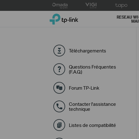
Click
to
TP-Link, Reliably Smart
skip
RESEAU WI
MA
the
navigation
bar
Téléchargements
Questions Fréquentes
(F.A.Q.)
Forum TP-Link
Contacter l'assistance
technique
Listes de compatibilité