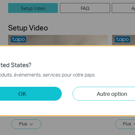
Setup Video
FAQ
A
Setup Video
ted States?
oduits, événements, services pour votre pays.
OK
Autre option
How to Mount Tapo Pan/Tilt AI Home
How to 
Security Wi-Fi Camera (Tapo C260)
Securit
Tapo 4K Clarity, Every Detail, Every Moment, Captured. Tapo C260 records all of life's wonderful moments with exceptional clarity. The free and powerful Al recognizes and tags strangers, family, and friends for easy identification.
Plus
Plus