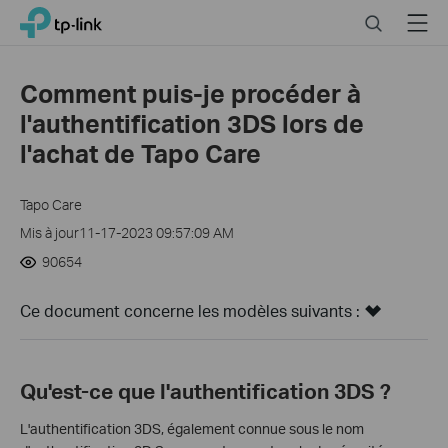
Click
Search
Menu
TP-Link, Reliably Smart
to
skip
the
Comment puis-je procéder à
navigation
l'authentification 3DS lors de
bar
l'achat de Tapo Care
Tapo Care
Mis à jour11-17-2023 09:57:09 AM
90654
Ce document concerne les modèles suivants :
Qu'est-ce que l'authentification 3DS ?
L'authentification 3DS, également connue sous le nom