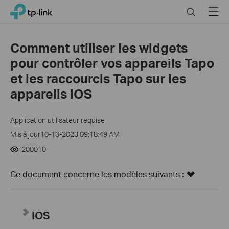
Click
Search
Menu
TP-Link, Reliably Smart
to
skip
the
Comment utiliser les widgets
navigation
pour contrôler vos appareils Tapo
bar
et les raccourcis Tapo sur les
appareils iOS
Application utilisateur requise
Mis à jour10-13-2023 09:18:49 AM
200010
Ce document concerne les modèles suivants :
IOS