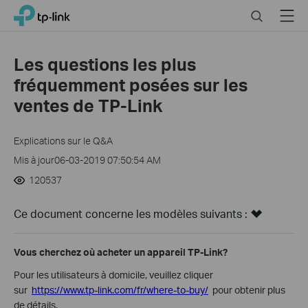
Click
Search
Menu
TP-Link, Reliably Smart
to
skip
the
Les questions les plus
navigation
fréquemment posées sur les
bar
ventes de TP-Link
Explications sur le Q&A
Mis à jour06-03-2019 07:50:54 AM
120537
Ce document concerne les modèles suivants :
Vous cherchez où acheter un appareil TP-Link?
Pour les utilisateurs à domicile, veuillez cliquer
sur
https://www.tp-link.com/fr/where-to-buy/
pour obtenir plus
de détails.