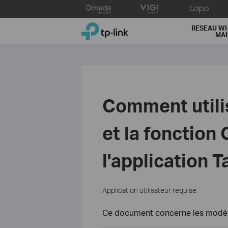
Click
to
TP-Link, Reliably Smart
skip
RESEAU WI
MA
the
navigation
bar
Comment utilis
et la fonctio
l'application 
Application utilisateur requise
Ce document concerne les modèle