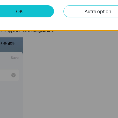
OK
Autre option
puis appuyez sur «
Enregistrer
».