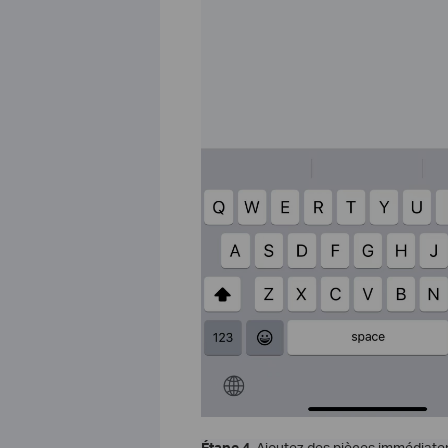
Étape 4.
Ajoutez des pièces immédiateme