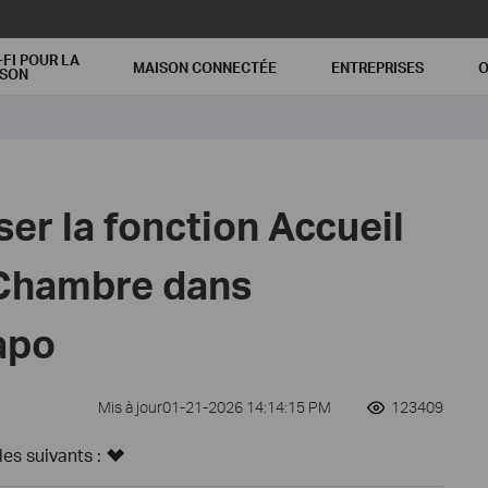
-FI POUR LA
MAISON CONNECTÉE
ENTREPRISES
O
ISON
er la fonction Accueil
n Chambre dans
Tapo
Mis à jour01-21-2026 14:14:15 PM
123409
s suivants :