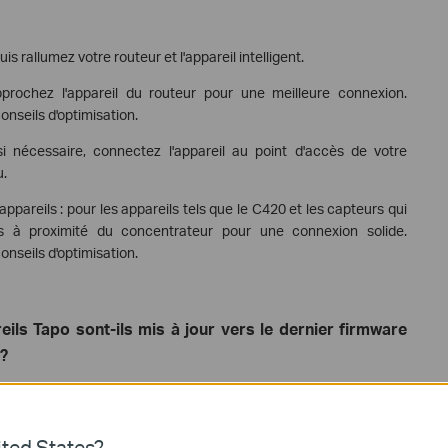
is rallumez votre routeur et l'appareil intelligent.
pprochez l'appareil du routeur pour une meilleure connexion.
onseils d'optimisation.
 si nécessaire, connectez l'appareil au point d'accès de votre
u.
ppareils : pour les appareils tels que le C420 et les capteurs qui
les à proximité du concentrateur pour une connexion solide.
onseils d'optimisation.
ils Tapo sont-ils mis à jour vers le dernier firmware
 ?
bliées progressivement, ce qui signifie que si vous possédez
est normal que certains appareils reçoivent la mise à jour tandis
le nouveau firmware. Ce processus prend généralement quelques
ted States?