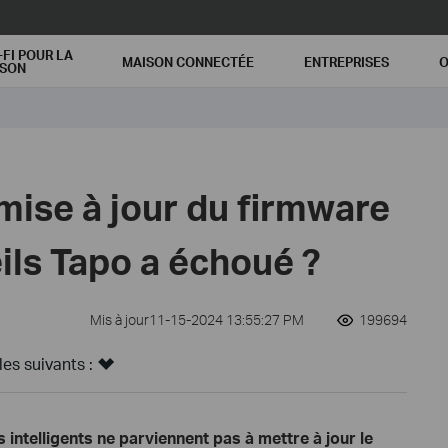
-FI POUR LA
MAISON CONNECTÉE
ENTREPRISES
O
ISON
 mise à jour du firmware
ils Tapo a échoué ?
Mis à jour11-15-2024 13:55:27 PM
199694
s suivants :
s intelligents ne parviennent pas à mettre à jour le