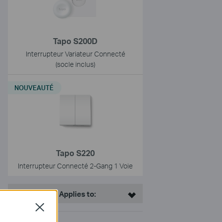
Tapo S200D
Interrupteur Variateur Connecté
(socle inclus)
NOUVEAUTÉ
Tapo S220
Interrupteur Connecté 2-Gang 1 Voie
This Article Applies to:
Close