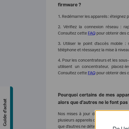
firmware ?
1. Redémarrer les appareils : éteignez pu
2. Vérifiez la connexion réseau : ra
Consultez cette
FAQ
pour obtenir des c
3. Utiliser le point d'accès mobile :
téléphone et réessayez la mise à nivea
4. Pour les concentrateurs et les sous-a
utilisent un concentrateur, placez-
Consultez cette
FAQ
pour obtenir des c
Pourquoi certains de mes appare
Guide d'achat
alors que d'autres ne le font pas
Nos mises à jour de firmware sont pu
plusieurs appareils du même modèle, il 
que d'autres ne détectent pas encore 
De Uni