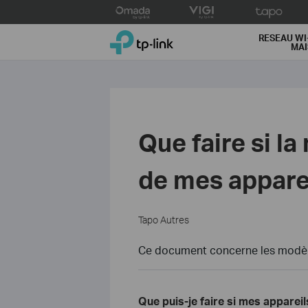
Click
to
TP-Link, Reliably Smart
skip
RESEAU WI
MA
the
navigation
bar
Que faire si la
de mes appare
Tapo Autres
Ce document concerne les modèle
Que puis-je faire si mes appareil