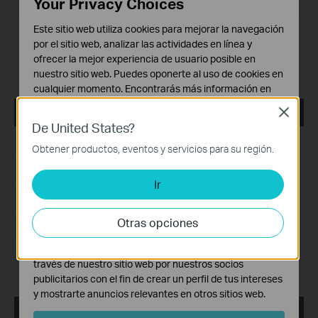
Your Privacy Choices
Sistema Operativo: Mac OS 12.5
Este sitio web utiliza cookies para mejorar la navegación
Modification and bug fixes:
por el sitio web, analizar las actividades en línea y
Newly support the G.hn products like
ofrecer la mejor experiencia de usuario posible en
PG2400P/PG2405P/PG1200;
nuestro sitio web. Puedes oponerte al uso de cookies en
Support the newest MACOS System(Monterey 12.5)
cualquier momento. Encontrarás más información en
nuestra
política de privacidad
.
tpPLC_ Utility _Windows 7/8/8.1/10/11
Close
De United States?
Cookies Básicas
Fecha de Publicación:
2022-06-27
Estas cookies son necesarias para el funcionamiento
Obtener productos, eventos y servicios para su región.
del sitio web y no pueden desactivarse en tu sistema.
Idioma:
Multilingüe
Ir
Cookies de Análisis y de Marketing
Tamaño de Archivo:
72.37 MB
Las cookies de análisis nos permiten analizar tus
actividades en nuestro sitio web con el fin de mejorar y
Otras opciones
Sistema Operativo: Windows 7/8/8.1/10/11
adaptar la funcionalidad del mismo.
Las cookies de marketing pueden ser instaladas a
Modification and bug fixes:
través de nuestro sitio web por nuestros socios
Compatible with the new G.hn PLC models
publicitarios con el fin de crear un perfil de tus intereses
y mostrarte anuncios relevantes en otros sitios web.
tpPLC_ Utility _Windows 7/8/8.1/10/11