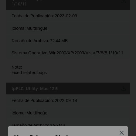
1/10/11
Fecha de Publicación:
2023-02-09
Idioma:
Multilingüe
Tamaño de Archivo:
72.44 MB
Sistema Operativo: Win2000/XP/2003/Vista/7/8/8.1/10/11
Note:
Fixed related bugs
tpPLC_Utility_Mac 12.5
Fecha de Publicación:
2022-09-14
Idioma:
Multilingüe
Tamaño de Archivo:
3.95 MB
Close