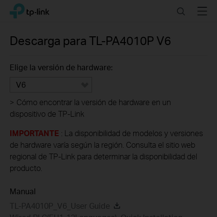
Click
Search
Menu
TP-Link, Reliably Smart
to
skip
the
Descarga para
TL-PA4010P
V6
navigation
bar
Elige la versión de hardware:
V6
>
Cómo encontrar la versión de hardware en un
dispositivo de TP-Link
IMPORTANTE
: La disponibilidad de modelos y versiones
de hardware varía según la región. Consulta el sitio web
regional de TP-Link para determinar la disponibilidad del
producto.
Manual
TL-PA4010P_V6_User Guide