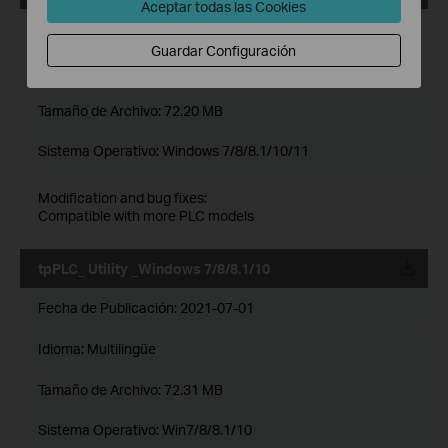
Aceptar todas las Cookies
Fecha de Publicación:
2021-12-29
Guardar Configuración
Idioma:
Inglés
Tamaño de Archivo:
72.20 MB
Sistema Operativo: Windows 7/8/8.1/10/11
Modification and bug fixes:
Compatible with more PLC models
tpPLC_ Utility _Windows 7/8/8.1/10
Fecha de Publicación:
2021-07-01
Idioma:
Multilingüe
Tamaño de Archivo:
72.31 MB
Sistema Operativo: Win7/8/8.1/10