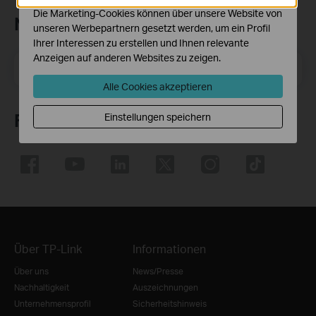
Die Marketing-Cookies können über unsere Website von
Newsletter abonnieren
unseren Werbepartnern gesetzt werden, um ein Profil
Ihrer Interessen zu erstellen und Ihnen relevante
Anzeigen auf anderen Websites zu zeigen.
E-Mail-Adresse
Registrieren
Alle Cookies akzeptieren
Folge uns
Einstellungen speichern
Über TP-Link
Informationen
Über uns
News/Presse
Nachhaltigkeit
Auszeichnungen
Unternehmensprofil
Sicherheitshinweis