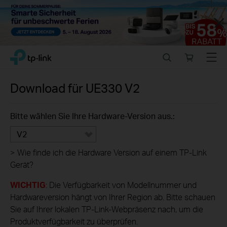
Close
Click
Search
Online
Menu
TP-Link, Reliably Smart
to
store
skip
the
Download für
UE330
V2
navigation
bar
Bitte wählen Sie Ihre Hardware-Version aus.:
V2
>
Wie finde ich die Hardware Version auf einem TP-Link
Gerät?
WICHTIG
: Die Verfügbarkeit von Modellnummer und
Hardwareversion hängt von Ihrer Region ab. Bitte schauen
Sie auf Ihrer lokalen TP-Link-Webpräsenz nach, um die
Produktverfügbarkeit zu überprüfen.