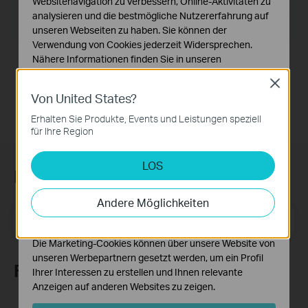
Dateigröße:
51.93 MB
Websitenavigation zu verbessern, Online-Aktivitäten zu
analysieren und die bestmögliche Nutzererfahrung auf
Betriebssystem: Win10 x64/Win11 x64
unseren Webseiten zu haben. Sie können der
Verwendung von Cookies jederzeit Widersprechen.
Nähere Informationen finden Sie in unseren
1. Add 6G support under JP, HK and other country codes.
2. For Windows 10/11 64bit.
Datenschutzhinweisen
.
Close
3. Contains Wi-Fi Driver and Bluetooth Driver.
Von United States?
Notwendige Cookies
Diese Cookies sind zur Funktion der Website
Erhalten Sie Produkte, Events und Leistungen speziell
erforderlich und können in Ihren Systemen nicht
für Ihre Region
deaktiviert werden.
LOS
Analyse- und Marketing-Cookies
Newsletter abonnieren
Analyse-Cookies ermöglichen es uns, Ihre Aktivitäten
auf unserer Website zu analysieren, um die
Andere Möglichkeiten
Funktionsweise unserer Website zu verbessern und
E-Mail-Adresse
Registrieren
anzupassen.
Die Marketing-Cookies können über unsere Website von
unseren Werbepartnern gesetzt werden, um ein Profil
Folge uns
Ihrer Interessen zu erstellen und Ihnen relevante
Anzeigen auf anderen Websites zu zeigen.