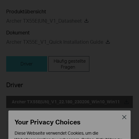
Produktübersicht
Archer TX55E(UN)_V1_Datasheet
Dokument
Archer TX55E_V1_Quick Installation Guide
Häufig gestellte
Driver
Fragen
Driver
Archer TX55E(UN)_V1_22.180_230206_Win10_Win11
Datum der Veröffentlichung:
2023-02-17
Close
Your Privacy Choices
Sprache:
Mehrsprachig
Diese Webseite verwendet Cookies, um die