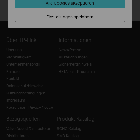
Alle Cookies akzeptieren
Einstellungen speichern
Über TP-Link
Informationen
Über uns
News/Presse
Nachhaltigkeit
Auszeichnungen
Unternehmensprofil
Sicherheitshinweis
Karriere
BETA Test-Programm
Kontakt
Datenschutzhinweise
Nutzungsbedingungen
Impressum
Recruitment Privacy Notice
Bezugsquellen
Produkt Katalog
Value Added Distributoren
SOHO Katalog
Distributoren
SMB Katalog