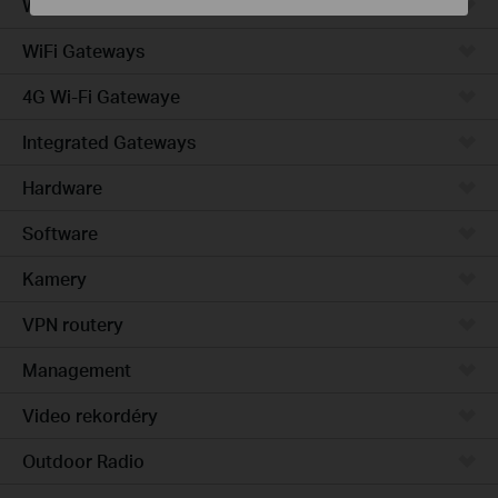
Wired Gateways
WiFi Gateways
4G Wi-Fi Gatewaye
Integrated Gateways
Hardware
Software
Kamery
VPN routery
Management
Video rekordéry
Outdoor Radio