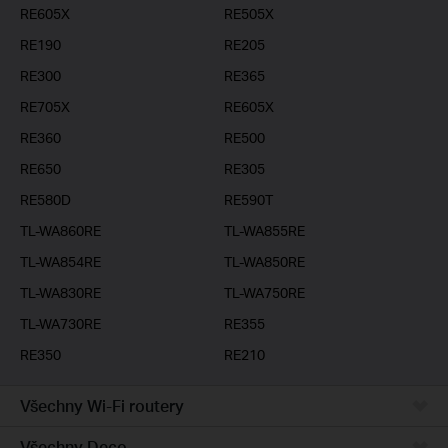
RE605X
RE505X
RE190
RE205
RE300
RE365
RE705X
RE605X
RE360
RE500
RE650
RE305
RE580D
RE590T
TL-WA860RE
TL-WA855RE
TL-WA854RE
TL-WA850RE
TL-WA830RE
TL-WA750RE
TL-WA730RE
RE355
RE350
RE210
Všechny Wi-Fi routery
Všechny Deco