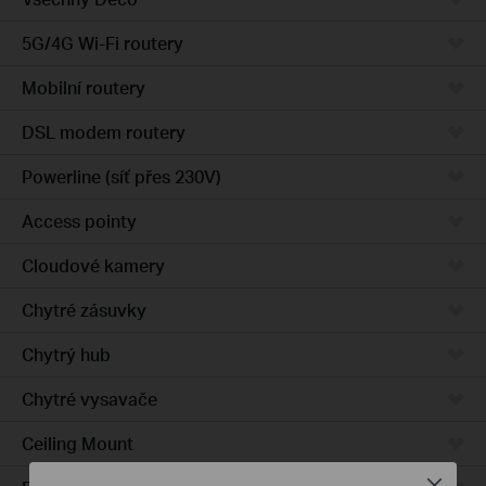
5G/4G Wi-Fi routery
Mobilní routery
DSL modem routery
Powerline (síť přes 230V)
Access pointy
Cloudové kamery
Chytré zásuvky
Chytrý hub
Chytré vysavače
Ceiling Mount
Close