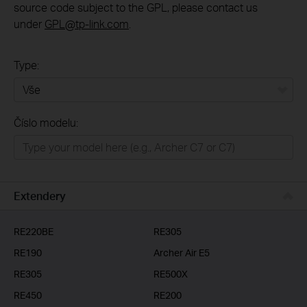
source code subject to the GPL, please contact us
under
GPL@tp-link.com
.
Type:
Vše
Číslo modelu:
Domácí síť
Chytrá domácnost
Business
Extendery
ISP
RE220BE
RE305
RE190
Archer Air E5
RE305
RE500X
RE450
RE200