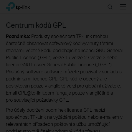
Click
Search
Menu
TP-Link, Reliably Smart
to
skip
the
Centrum kódů GPL
navigation
bar
Poznámka:
Produkty společnosti TP-Link mohou
částečně obsahovat softwarový kód vyvinutý třetími
stranami, včetně kódu podléhajícího licenci GNU General
Public Licence („GPL“) verze 1 / verze 2 / verze 3 nebo
licenci GNU Lesser General Public License („LGPL“).
Příslušný software software můžete používat v souladu s
podmínkami licence GPL. GPL kód je obecný a je
poskytován pouze v anglické verzi pro globální uživatele.
Email GPL@tp-link.com funguje pouze v angličtině a
pro související požadavky GPL.
Pro účely dodržení podmínek licence GPL nabízí
společnost TP-Link na vyžádání poštou nebo e-mailem v
relevantních případech poštovní službu umožňující
obdržet strojově čitelný zdrojový kód softwaru