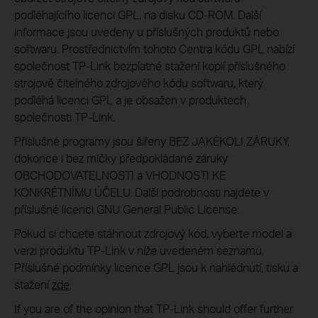
podléhajícího licenci GPL, na disku CD-ROM. Další
informace jsou uvedeny u příslušných produktů nebo
softwaru. Prostřednictvím tohoto Centra kódu GPL nabízí
společnost TP-Link bezplatné stažení kopií příslušného
strojově čitelného zdrojového kódu softwaru, který
podléhá licenci GPL a je obsažen v produktech
společnosti TP-Link.
Příslušné programy jsou šířeny BEZ JAKÉKOLI ZÁRUKY,
dokonce i bez mlčky předpokládané záruky
OBCHODOVATELNOSTI a VHODNOSTI KE
KONKRÉTNÍMU ÚČELU. Další podrobnosti najdete v
příslušné licenci GNU General Public License.
Pokud si chcete stáhnout zdrojový kód, vyberte model a
verzi produktu TP-Link v níže uvedeném seznamu.
Příslušné podmínky licence GPL jsou k nahlédnutí, tisku a
stažení
zde
.
If you are of the opinion that TP-Link should offer further