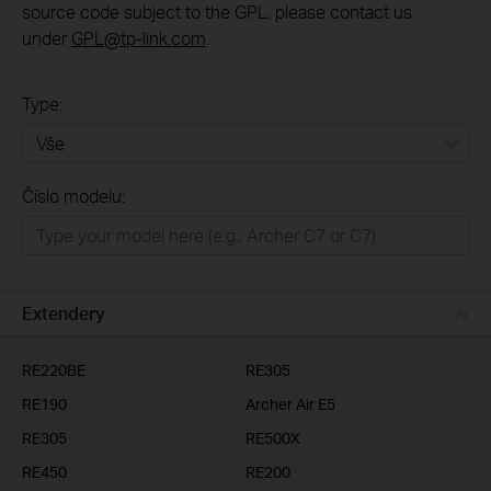
source code subject to the GPL, please contact us
under
GPL@tp-link.com
.
Type:
Vše
Číslo modelu:
Domácí síť
Chytrá domácnost
Business
Extendery
ISP
RE220BE
RE305
RE190
Archer Air E5
RE305
RE500X
RE450
RE200