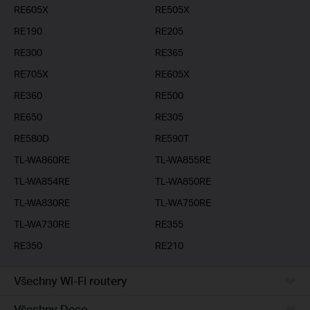
RE605X
RE505X
RE190
RE205
RE300
RE365
RE705X
RE605X
RE360
RE500
RE650
RE305
RE580D
RE590T
TL-WA860RE
TL-WA855RE
TL-WA854RE
TL-WA850RE
TL-WA830RE
TL-WA750RE
TL-WA730RE
RE355
RE350
RE210
Všechny Wi-Fi routery
Všechny Deco