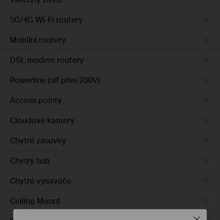
5G/4G Wi-Fi routery
Mobilní routery
DSL modem routery
Powerline (síť přes 230V)
Access pointy
Cloudové kamery
Chytré zásuvky
Chytrý hub
Chytré vysavače
Ceiling Mount
Close