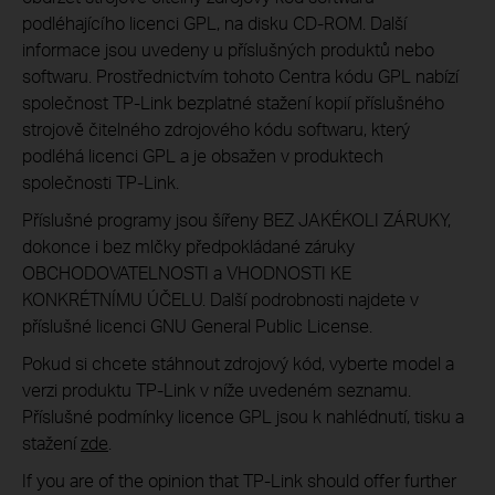
podléhajícího licenci GPL, na disku CD-ROM. Další
informace jsou uvedeny u příslušných produktů nebo
softwaru. Prostřednictvím tohoto Centra kódu GPL nabízí
společnost TP-Link bezplatné stažení kopií příslušného
strojově čitelného zdrojového kódu softwaru, který
podléhá licenci GPL a je obsažen v produktech
společnosti TP-Link.
Příslušné programy jsou šířeny BEZ JAKÉKOLI ZÁRUKY,
dokonce i bez mlčky předpokládané záruky
OBCHODOVATELNOSTI a VHODNOSTI KE
KONKRÉTNÍMU ÚČELU. Další podrobnosti najdete v
příslušné licenci GNU General Public License.
Pokud si chcete stáhnout zdrojový kód, vyberte model a
verzi produktu TP-Link v níže uvedeném seznamu.
Příslušné podmínky licence GPL jsou k nahlédnutí, tisku a
stažení
zde
.
If you are of the opinion that TP-Link should offer further