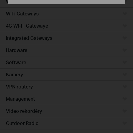
Wired Gateways
WiFi Gateways
4G Wi-Fi Gatewaye
Integrated Gateways
Hardware
Software
Kamery
VPN routery
Management
Video rekordéry
Outdoor Radio