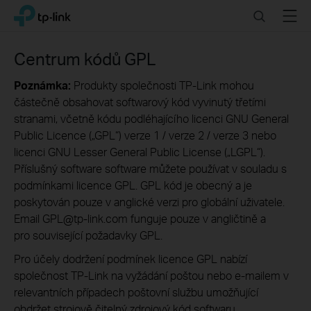
Click
Search
Menu
TP-Link, Reliably Smart
to
skip
the
Centrum kódů GPL
navigation
bar
Poznámka:
Produkty společnosti TP-Link mohou
částečně obsahovat softwarový kód vyvinutý třetími
stranami, včetně kódu podléhajícího licenci GNU General
Public Licence („GPL“) verze 1 / verze 2 / verze 3 nebo
licenci GNU Lesser General Public License („LGPL“).
Příslušný software software můžete používat v souladu s
podmínkami licence GPL. GPL kód je obecný a je
poskytován pouze v anglické verzi pro globální uživatele.
Email GPL@tp-link.com funguje pouze v angličtině a
pro související požadavky GPL.
Pro účely dodržení podmínek licence GPL nabízí
společnost TP-Link na vyžádání poštou nebo e-mailem v
relevantních případech poštovní službu umožňující
obdržet strojově čitelný zdrojový kód softwaru