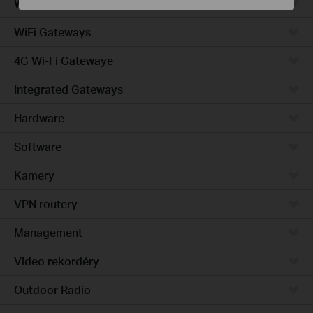
Wired Gateways
WiFi Gateways
4G Wi-Fi Gatewaye
Integrated Gateways
Hardware
Software
Kamery
VPN routery
Management
Video rekordéry
Outdoor Radio