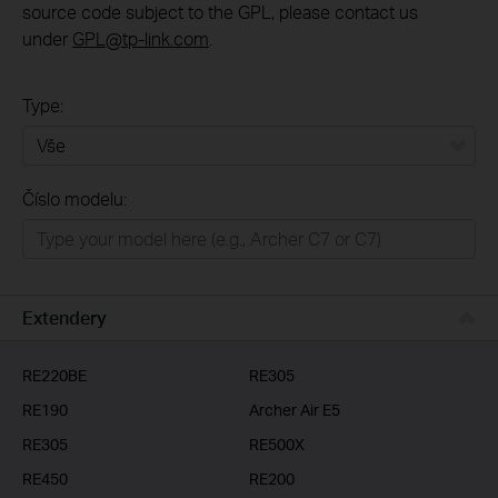
source code subject to the GPL, please contact us
under
GPL@tp-link.com
.
Type:
Vše
Číslo modelu:
Domácí síť
Chytrá domácnost
Business
Extendery
ISP
RE220BE
RE305
RE190
Archer Air E5
RE305
RE500X
RE450
RE200