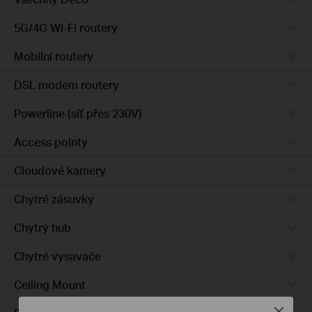
5G/4G Wi-Fi routery
Mobilní routery
DSL modem routery
Powerline (síť přes 230V)
Access pointy
Cloudové kamery
Chytré zásuvky
Chytrý hub
Chytré vysavače
Ceiling Mount
Close