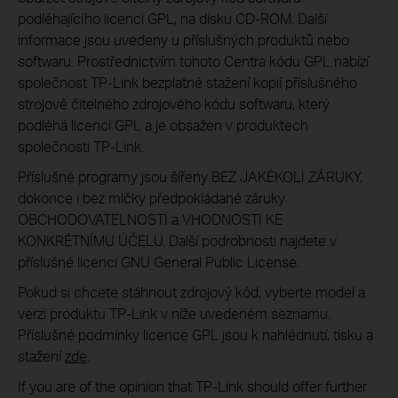
podléhajícího licenci GPL, na disku CD-ROM. Další
informace jsou uvedeny u příslušných produktů nebo
softwaru. Prostřednictvím tohoto Centra kódu GPL nabízí
společnost TP-Link bezplatné stažení kopií příslušného
strojově čitelného zdrojového kódu softwaru, který
podléhá licenci GPL a je obsažen v produktech
společnosti TP-Link.
Příslušné programy jsou šířeny BEZ JAKÉKOLI ZÁRUKY,
dokonce i bez mlčky předpokládané záruky
OBCHODOVATELNOSTI a VHODNOSTI KE
KONKRÉTNÍMU ÚČELU. Další podrobnosti najdete v
příslušné licenci GNU General Public License.
Pokud si chcete stáhnout zdrojový kód, vyberte model a
verzi produktu TP-Link v níže uvedeném seznamu.
Příslušné podmínky licence GPL jsou k nahlédnutí, tisku a
stažení
zde
.
If you are of the opinion that TP-Link should offer further