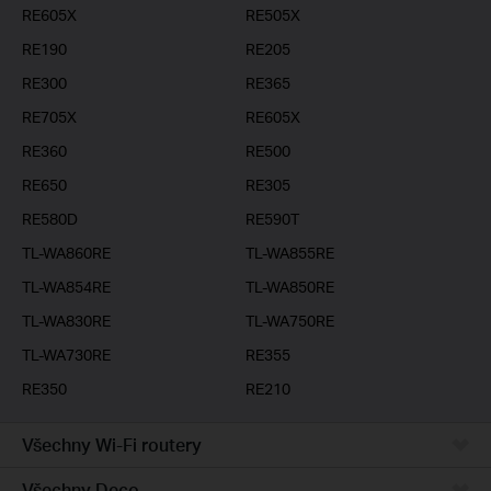
RE605X
RE505X
RE190
RE205
RE300
RE365
RE705X
RE605X
RE360
RE500
RE650
RE305
RE580D
RE590T
TL-WA860RE
TL-WA855RE
TL-WA854RE
TL-WA850RE
TL-WA830RE
TL-WA750RE
TL-WA730RE
RE355
RE350
RE210
Všechny Wi-Fi routery
Všechny Deco