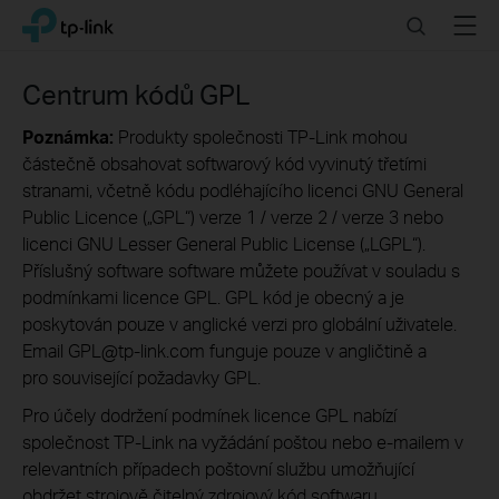
Click
Search
Menu
TP-Link, Reliably Smart
to
skip
the
Centrum kódů GPL
navigation
bar
Poznámka:
Produkty společnosti TP-Link mohou
částečně obsahovat softwarový kód vyvinutý třetími
stranami, včetně kódu podléhajícího licenci GNU General
Public Licence („GPL“) verze 1 / verze 2 / verze 3 nebo
licenci GNU Lesser General Public License („LGPL“).
Příslušný software software můžete používat v souladu s
podmínkami licence GPL. GPL kód je obecný a je
poskytován pouze v anglické verzi pro globální uživatele.
Email GPL@tp-link.com funguje pouze v angličtině a
pro související požadavky GPL.
Pro účely dodržení podmínek licence GPL nabízí
společnost TP-Link na vyžádání poštou nebo e-mailem v
relevantních případech poštovní službu umožňující
obdržet strojově čitelný zdrojový kód softwaru