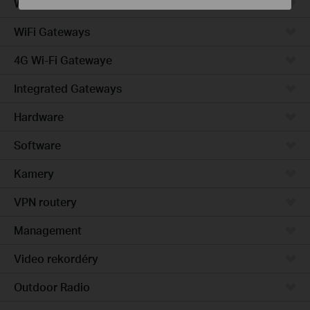
Wired Gateways
WiFi Gateways
4G Wi-Fi Gatewaye
Integrated Gateways
Hardware
Software
Kamery
VPN routery
Management
Video rekordéry
Outdoor Radio