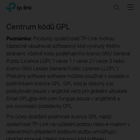
Click
Search
Menu
TP-Link, Reliably Smart
to
skip
the
Centrum kódů GPL
navigation
bar
Poznámka:
Produkty společnosti TP-Link mohou
částečně obsahovat softwarový kód vyvinutý třetími
stranami, včetně kódu podléhajícího licenci GNU General
Public Licence („GPL“) verze 1 / verze 2 / verze 3 nebo
licenci GNU Lesser General Public License („LGPL“).
Příslušný software software můžete používat v souladu s
podmínkami licence GPL. GPL kód je obecný a je
poskytován pouze v anglické verzi pro globální uživatele.
Email GPL@tp-link.com funguje pouze v angličtině a
pro související požadavky GPL.
Pro účely dodržení podmínek licence GPL nabízí
společnost TP-Link na vyžádání poštou nebo e-mailem v
relevantních případech poštovní službu umožňující
obdržet strojově čitelný zdrojový kód softwaru