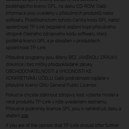
podléhajícího licenci GPL, na disku CD-ROM. Další
informace jsou uvedeny u příslušných produktů nebo
softwaru. Prostřednictvím tohoto Centra kódu GPL nabízí
společnost TP-Link bezplatné stažení kopií příslušného
strojově čitelného zdrojového kódu softwaru, který
podléhá licenci GPL a je obsažen v produktech
společnosti TP-Link.
Příslušné programy jsou šířeny BEZ JAKÉKOLI ZÁRUKY,
dokonce i bez mlčky předpokládané záruky
OBCHODOVATELNOSTI a VHODNOSTI KE
KONKRÉTNÍMU ÚČELU. Další podrobnosti najdete v
příslušné licenci GNU General Public License.
Pokud si chcete stáhnout zdrojový kód, vyberte model a
verzi produktu TP-Link v níže uvedeném seznamu.
Příslušné podmínky licence GPL jsou k nahlédnutí, tisku a
stažení
zde
.
If you are of the opinion that TP-Link should offer further