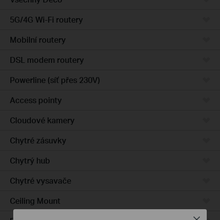
5G/4G Wi-Fi routery
Mobilní routery
DSL modem routery
Powerline (síť přes 230V)
Access pointy
Cloudové kamery
Chytré zásuvky
Chytrý hub
Chytré vysavače
Ceiling Mount
Close