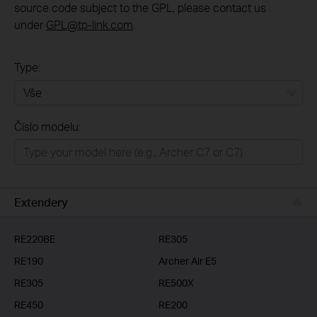
source code subject to the GPL, please contact us
under
GPL@tp-link.com
.
Type:
Vše
Číslo modelu:
Domácí síť
Chytrá domácnost
Business
Extendery
ISP
RE220BE
RE305
RE190
Archer Air E5
RE305
RE500X
RE450
RE200