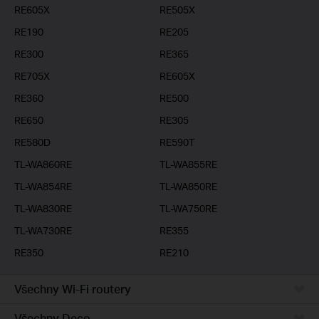
RE605X
RE505X
RE190
RE205
RE300
RE365
RE705X
RE605X
RE360
RE500
RE650
RE305
RE580D
RE590T
TL-WA860RE
TL-WA855RE
TL-WA854RE
TL-WA850RE
TL-WA830RE
TL-WA750RE
TL-WA730RE
RE355
RE350
RE210
Všechny Wi-Fi routery
Všechny Deco