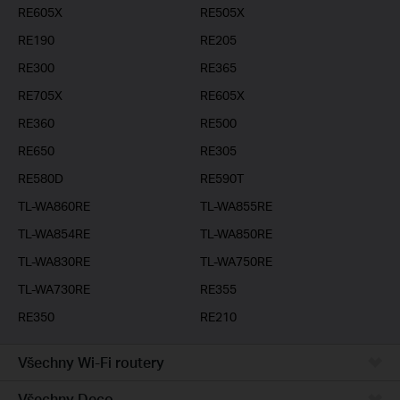
RE605X
RE505X
RE190
RE205
RE300
RE365
RE705X
RE605X
RE360
RE500
RE650
RE305
RE580D
RE590T
TL-WA860RE
TL-WA855RE
TL-WA854RE
TL-WA850RE
TL-WA830RE
TL-WA750RE
TL-WA730RE
RE355
RE350
RE210
Všechny Wi-Fi routery
Všechny Deco