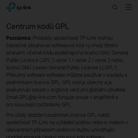
Click
Search
Menu
TP-Link, Reliably Smart
to
skip
the
Centrum kódů GPL
navigation
bar
Poznámka:
Produkty společnosti TP-Link mohou
částečně obsahovat softwarový kód vyvinutý třetími
stranami, včetně kódu podléhajícího licenci GNU General
Public Licence („GPL“) verze 1 / verze 2 / verze 3 nebo
licenci GNU Lesser General Public License („LGPL“).
Příslušný software software můžete používat v souladu s
podmínkami licence GPL. GPL kód je obecný a je
poskytován pouze v anglické verzi pro globální uživatele.
Email GPL@tp-link.com funguje pouze v angličtině a
pro související požadavky GPL.
Pro účely dodržení podmínek licence GPL nabízí
společnost TP-Link na vyžádání poštou nebo e-mailem v
relevantních případech poštovní službu umožňující
obdržet strojově čitelný zdrojový kód softwaru