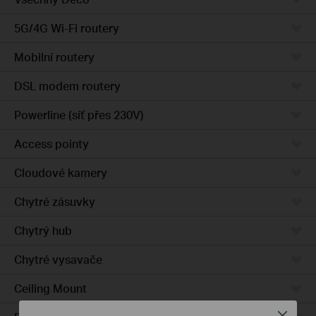
5G/4G Wi-Fi routery
Mobilní routery
DSL modem routery
Powerline (síť přes 230V)
Access pointy
Cloudové kamery
Chytré zásuvky
Chytrý hub
Chytré vysavače
Ceiling Mount
Close