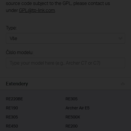
source code subject to the GPL, please contact us
under
GPL@tp-link.com
.
Type:
Vše
Číslo modelu:
Domácí síť
Chytrá domácnost
Business
Extendery
ISP
RE220BE
RE305
RE190
Archer Air E5
RE305
RE500X
RE450
RE200