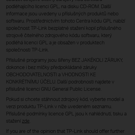
podléhajícího licenci GPL, na disku CD-ROM. Další
informace jsou uvedeny u příslušných produktů nebo
softwaru. Prostřednictvím tohoto Centra kódu GPL nabízí
společnost TP-Link bezplatné stažení kopií příslušného
strojově čitelného zdrojového kódu softwaru, který
podléhá licenci GPL a je obsažen v produktech
společnosti TP-Link.
Příslušné programy jsou šířeny BEZ JAKÉKOLI ZÁRUKY,
dokonce i bez mlčky předpokládané záruky
OBCHODOVATELNOSTI a VHODNOSTI KE
KONKRÉTNÍMU ÚČELU. Další podrobnosti najdete v
příslušné licenci GNU General Public License.
Pokud si chcete stáhnout zdrojový kód, vyberte model a
verzi produktu TP-Link v níže uvedeném seznamu.
Příslušné podmínky licence GPL jsou k nahlédnutí, tisku a
stažení
zde
.
If you are of the opinion that TP-Link should offer further