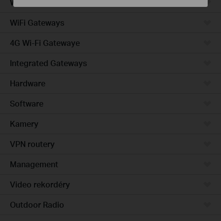
Wired Gateways
WiFi Gateways
4G Wi-Fi Gatewaye
Integrated Gateways
Hardware
Software
Kamery
VPN routery
Management
Video rekordéry
Outdoor Radio