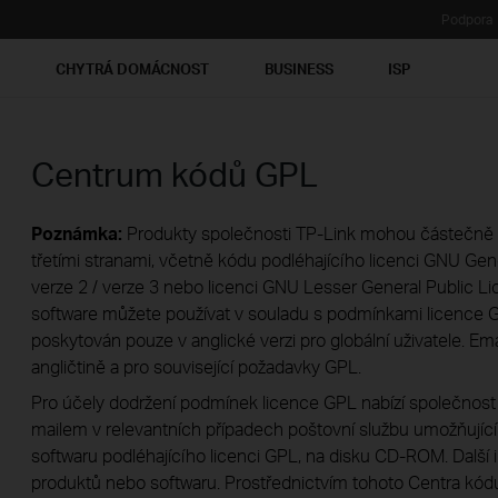
Podpora
Ť
CHYTRÁ DOMÁCNOST
BUSINESS
ISP
Centrum kódů GPL
Poznámka:
Produkty společnosti TP-Link mohou částečně 
třetími stranami, včetně kódu podléhajícího licenci GNU Gene
verze 2 / verze 3 nebo licenci GNU Lesser General Public Li
software můžete používat v souladu s podmínkami licence G
poskytován pouze v anglické verzi pro globální uživatele. E
angličtině a pro související požadavky GPL.
Pro účely dodržení podmínek licence GPL nabízí společnost
mailem v relevantních případech poštovní službu umožňující 
softwaru podléhajícího licenci GPL, na disku CD-ROM. Další
produktů nebo softwaru. Prostřednictvím tohoto Centra kód