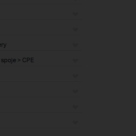
ery
 spoje > CPE