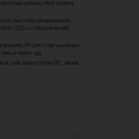
ového kódu softwaru, který podléhá
once i bez mlčky předpokládané
MU ÚČELU. Další podrobnosti
rzi produktu TP-Link v níže uvedeném
 tisku a stažení
zde
.
ource code subject to the GPL, please