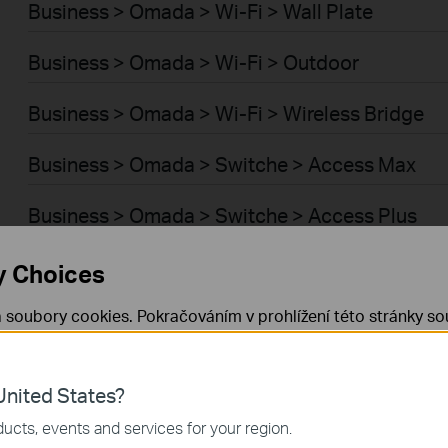
Business > Omada > Wi-Fi > Wall Plate
Business > Omada > Wi-Fi > Outdoor
Business > Omada > Wi-Fi > Wireless Bridge
Business > Omada > Switche > Access Max
Business > Omada > Switche > Access Plus
Business > Omada > Switche > Access Pro
y Choices
Business > Omada > Switche > Access
 soubory cookies. Pokračováním v prohlížení této stránky sou
 cookies.
Již nezobrazovat
Zjistit více
.
Business > Omada > Wi-Fi > GPON
nited States?
 nezbytné pro fungování webových stránek a nelze je ve vaši
Business > Omada > Switche > Aggregation
ucts, events and services for your region.