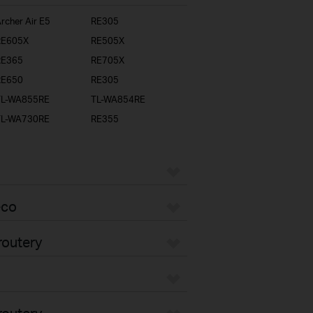
rcher Air E5
RE305
RE605X
RE505X
RE365
RE705X
RE650
RE305
TL-WA855RE
TL-WA854RE
TL-WA730RE
RE355
eco
routery
routery