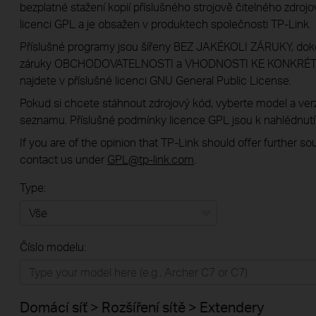
bezplatné stažení kopií příslušného strojově čitelného zdroj
licenci GPL a je obsažen v produktech společnosti TP-Link.
Příslušné programy jsou šířeny BEZ JAKÉKOLI ZÁRUKY, dok
záruky OBCHODOVATELNOSTI a VHODNOSTI KE KONKRÉTNÍ
najdete v příslušné licenci GNU General Public License.
Pokud si chcete stáhnout zdrojový kód, vyberte model a ve
seznamu. Příslušné podmínky licence GPL jsou k nahlédnutí,
If you are of the opinion that TP-Link should offer further s
contact us under
GPL@tp-link.com
.
Type:
Vše
Číslo modelu:
Domácí síť
Chytrá domácnost
Domácí síť > Rozšíření sítě > Extendery
Business