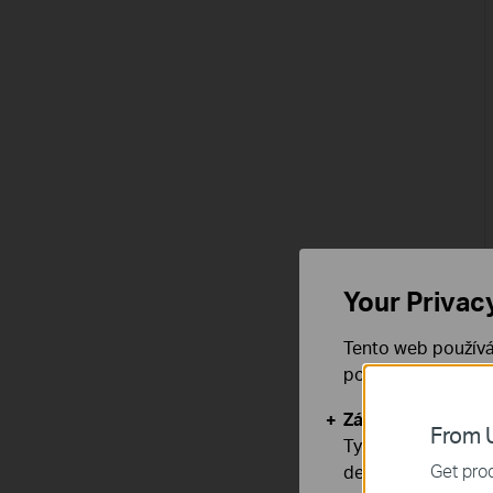
Your Privac
Tento web používá
používáním našich
Základní cookies
From U
Tyto cookies jsou
Get prod
deaktivovat.