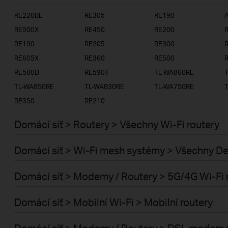
RE220BE
RE305
RE190
A
ISP
RE500X
RE450
RE200
RE190
RE205
RE300
RE605X
RE360
RE500
RE580D
RE590T
TL-WA860RE
TL-WA850RE
TL-WA830RE
TL-WA750RE
RE350
RE210
Domácí síť > Routery > Všechny Wi-Fi routery
Domácí síť > Wi-Fi mesh systémy > Všechny D
Domácí síť > Modemy / Routery > 5G/4G Wi-Fi 
Domácí síť > Mobilní Wi-Fi > Mobilní routery
Domácí síť > Modemy / Routery > DSL modem 