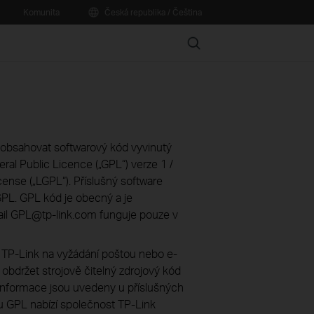
Komunita
Česká republika / Čeština
Search
obsahovat softwarový kód vyvinutý
ral Public Licence („GPL“) verze 1 /
cense („LGPL“). Příslušný software
PL. GPL kód je obecný a je
mail GPL@tp-link.com funguje pouze v
 TP-Link na vyžádání poštou nebo e-
obdržet strojově čitelný zdrojový kód
 informace jsou uvedeny u příslušných
u GPL nabízí společnost TP-Link