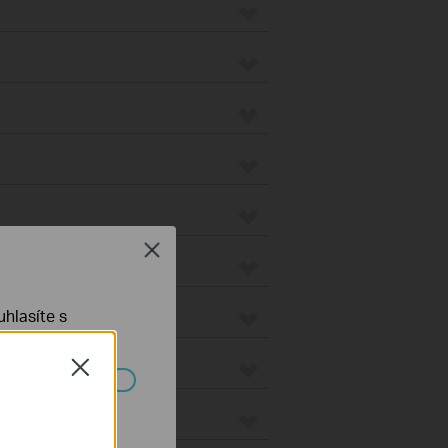
Close
hlasíte s
Close
ch systémech