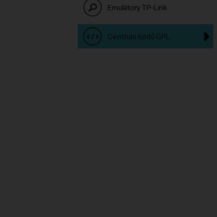
Emulátory TP-Link
Centrum kódů GPL