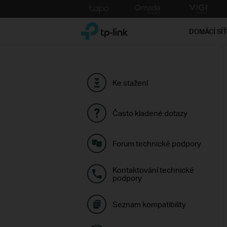
Click
to
TP-Link, Reliably Smart
skip
DOMÁCÍ SÍ
the
navigation
bar
Ke stažení
Často kladené dotazy
Forum technické podpory
Kontaktování technické
podpory
Seznam kompatibility