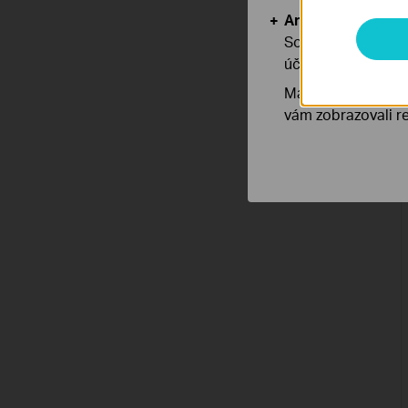
Analytické a mar
Soubory cookie pr
účelem zlepšení a 
Marketingové soub
vám zobrazovali re