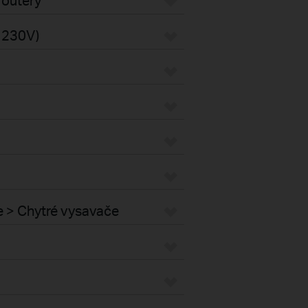
s 230V)
e > Chytré vysavače