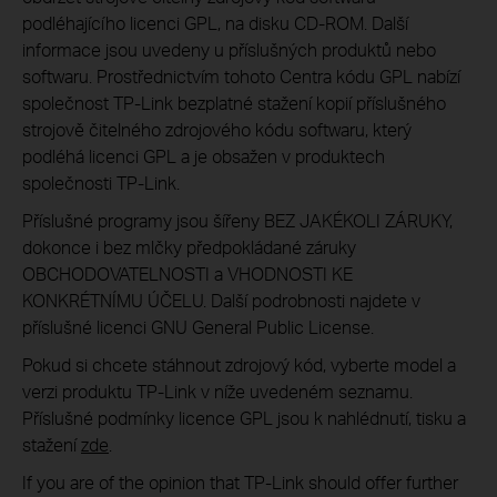
podléhajícího licenci GPL, na disku CD-ROM. Další
informace jsou uvedeny u příslušných produktů nebo
softwaru. Prostřednictvím tohoto Centra kódu GPL nabízí
společnost TP-Link bezplatné stažení kopií příslušného
strojově čitelného zdrojového kódu softwaru, který
podléhá licenci GPL a je obsažen v produktech
společnosti TP-Link.
Příslušné programy jsou šířeny BEZ JAKÉKOLI ZÁRUKY,
dokonce i bez mlčky předpokládané záruky
OBCHODOVATELNOSTI a VHODNOSTI KE
KONKRÉTNÍMU ÚČELU. Další podrobnosti najdete v
příslušné licenci GNU General Public License.
Pokud si chcete stáhnout zdrojový kód, vyberte model a
verzi produktu TP-Link v níže uvedeném seznamu.
Příslušné podmínky licence GPL jsou k nahlédnutí, tisku a
stažení
zde
.
If you are of the opinion that TP-Link should offer further