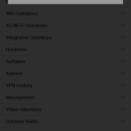
Wired Gateways
WiFi Gateways
4G Wi-Fi Gatewaye
Integrated Gateways
Hardware
Software
Kamery
VPN routery
Management
Video rekordéry
Outdoor Radio