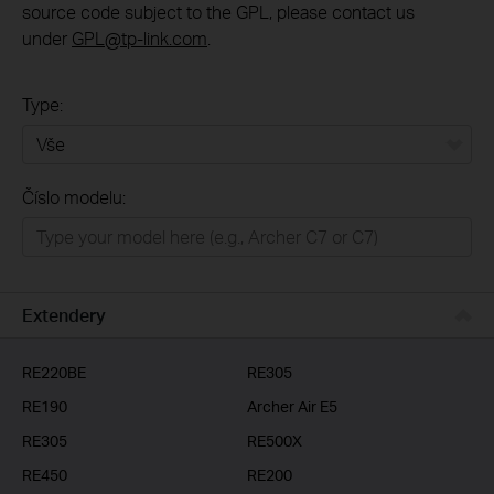
source code subject to the GPL, please contact us
under
GPL@tp-link.com
.
Type:
Vše
Číslo modelu:
Domácí síť
Chytrá domácnost
Business
Extendery
ISP
RE220BE
RE305
RE190
Archer Air E5
RE305
RE500X
RE450
RE200