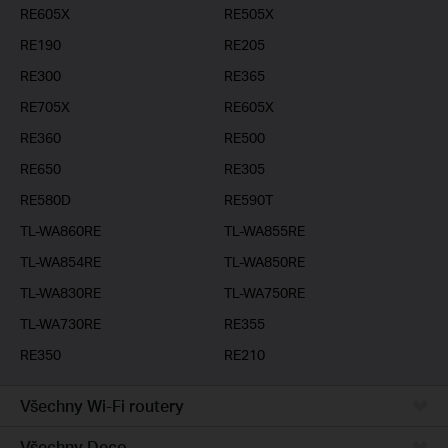
RE605X
RE505X
RE190
RE205
RE300
RE365
RE705X
RE605X
RE360
RE500
RE650
RE305
RE580D
RE590T
TL-WA860RE
TL-WA855RE
TL-WA854RE
TL-WA850RE
TL-WA830RE
TL-WA750RE
TL-WA730RE
RE355
RE350
RE210
Všechny Wi-Fi routery
Všechny Deco