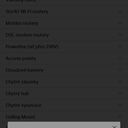
5G/4G Wi-Fi routery
Mobilní routery
DSL modem routery
Powerline (síť přes 230V)
Access pointy
Cloudové kamery
Chytré zásuvky
Chytrý hub
Chytré vysavače
Ceiling Mount
Close