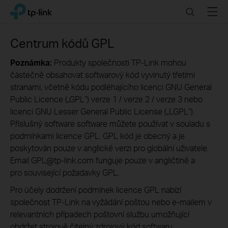
Click
Search
Menu
TP-Link, Reliably Smart
to
skip
the
Centrum kódů GPL
navigation
bar
Poznámka:
Produkty společnosti TP-Link mohou
částečně obsahovat softwarový kód vyvinutý třetími
stranami, včetně kódu podléhajícího licenci GNU General
Public Licence („GPL“) verze 1 / verze 2 / verze 3 nebo
licenci GNU Lesser General Public License („LGPL“).
Příslušný software software můžete používat v souladu s
podmínkami licence GPL. GPL kód je obecný a je
poskytován pouze v anglické verzi pro globální uživatele.
Email GPL@tp-link.com funguje pouze v angličtině a
pro související požadavky GPL.
Pro účely dodržení podmínek licence GPL nabízí
společnost TP-Link na vyžádání poštou nebo e-mailem v
relevantních případech poštovní službu umožňující
obdržet strojově čitelný zdrojový kód softwaru