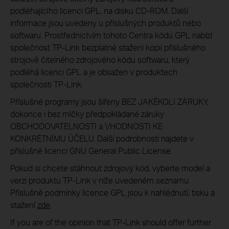
podléhajícího licenci GPL, na disku CD-ROM. Další
informace jsou uvedeny u příslušných produktů nebo
softwaru. Prostřednictvím tohoto Centra kódu GPL nabízí
společnost TP-Link bezplatné stažení kopií příslušného
strojově čitelného zdrojového kódu softwaru, který
podléhá licenci GPL a je obsažen v produktech
společnosti TP-Link.
Příslušné programy jsou šířeny BEZ JAKÉKOLI ZÁRUKY,
dokonce i bez mlčky předpokládané záruky
OBCHODOVATELNOSTI a VHODNOSTI KE
KONKRÉTNÍMU ÚČELU. Další podrobnosti najdete v
příslušné licenci GNU General Public License.
Pokud si chcete stáhnout zdrojový kód, vyberte model a
verzi produktu TP-Link v níže uvedeném seznamu.
Příslušné podmínky licence GPL jsou k nahlédnutí, tisku a
stažení
zde
.
If you are of the opinion that TP-Link should offer further