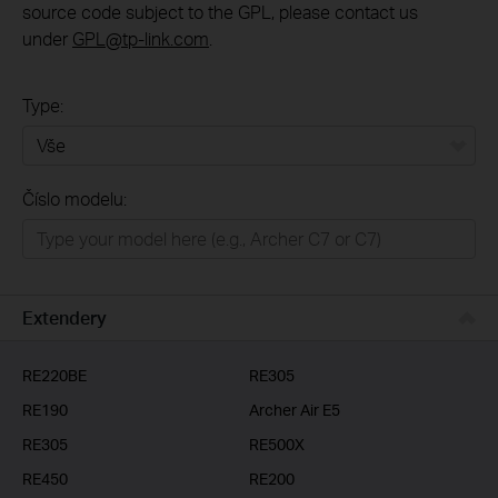
source code subject to the GPL, please contact us
under
GPL@tp-link.com
.
Type:
Vše
Číslo modelu:
Domácí síť
Chytrá domácnost
Business
Extendery
ISP
RE220BE
RE305
RE190
Archer Air E5
RE305
RE500X
RE450
RE200