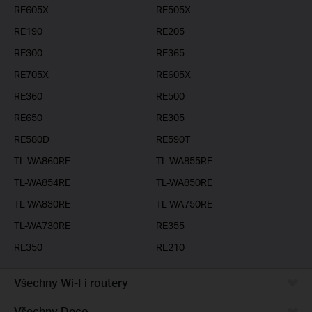
RE605X
RE505X
RE190
RE205
RE300
RE365
RE705X
RE605X
RE360
RE500
RE650
RE305
RE580D
RE590T
TL-WA860RE
TL-WA855RE
TL-WA854RE
TL-WA850RE
TL-WA830RE
TL-WA750RE
TL-WA730RE
RE355
RE350
RE210
Všechny Wi-Fi routery
Všechny Deco