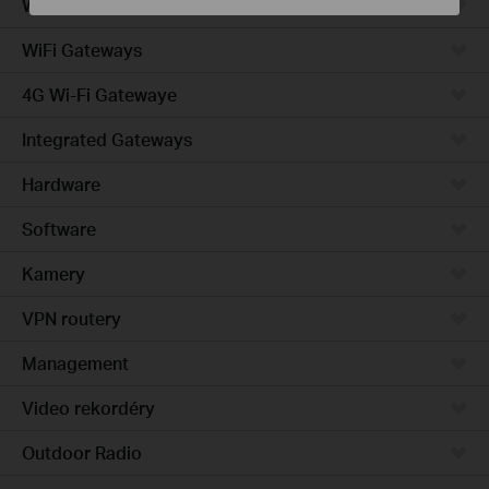
Wired Gateways
WiFi Gateways
4G Wi-Fi Gatewaye
Integrated Gateways
Hardware
Software
Kamery
VPN routery
Management
Video rekordéry
Outdoor Radio