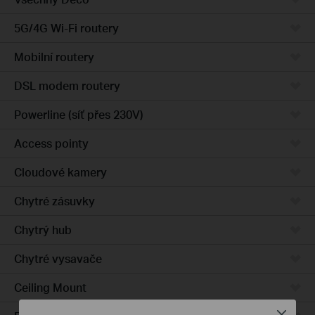
5G/4G Wi-Fi routery
Mobilní routery
DSL modem routery
Powerline (síť přes 230V)
Access pointy
Cloudové kamery
Chytré zásuvky
Chytrý hub
Chytré vysavače
Ceiling Mount
Close