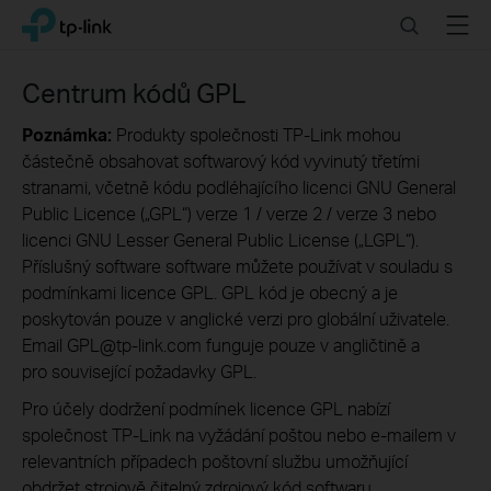
Click
Search
Menu
TP-Link, Reliably Smart
to
skip
the
Centrum kódů GPL
navigation
bar
Poznámka:
Produkty společnosti TP-Link mohou
částečně obsahovat softwarový kód vyvinutý třetími
stranami, včetně kódu podléhajícího licenci GNU General
Public Licence („GPL“) verze 1 / verze 2 / verze 3 nebo
licenci GNU Lesser General Public License („LGPL“).
Příslušný software software můžete používat v souladu s
podmínkami licence GPL. GPL kód je obecný a je
poskytován pouze v anglické verzi pro globální uživatele.
Email GPL@tp-link.com funguje pouze v angličtině a
pro související požadavky GPL.
Pro účely dodržení podmínek licence GPL nabízí
společnost TP-Link na vyžádání poštou nebo e-mailem v
relevantních případech poštovní službu umožňující
obdržet strojově čitelný zdrojový kód softwaru