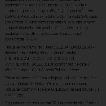
podléhajícího licenci GPL, na disku CD-ROM. Další
informace jsou uvedeny u příslušných produktů nebo
softwaru. Prostřednictvím tohoto Centra kódu GPL nabízí
společnost TP-Link bezplatné stažení kopií příslušného
strojově čitelného zdrojového kódu softwaru, který
podléhá licenci GPL a je obsažen v produktech
společnosti TP-Link.
Příslušné programy jsou šířeny BEZ JAKÉKOLI ZÁRUKY,
dokonce i bez mlčky předpokládané záruky
OBCHODOVATELNOSTI a VHODNOSTI KE
KONKRÉTNÍMU ÚČELU. Další podrobnosti najdete v
příslušné licenci GNU General Public License.
Pokud si chcete stáhnout zdrojový kód, vyberte model a
verzi produktu TP-Link v níže uvedeném seznamu.
Příslušné podmínky licence GPL jsou k nahlédnutí, tisku a
stažení
zde
.
If you are of the opinion that TP-Link should offer further