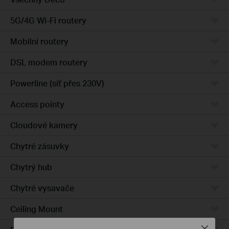
5G/4G Wi-Fi routery
Mobilní routery
DSL modem routery
Powerline (síť přes 230V)
Access pointy
Cloudové kamery
Chytré zásuvky
Chytrý hub
Chytré vysavače
Ceiling Mount
Close