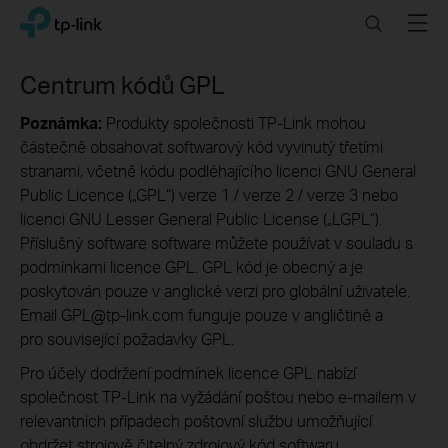
Click
Search
Menu
TP-Link, Reliably Smart
to
skip
the
Centrum kódů GPL
navigation
bar
Poznámka:
Produkty společnosti TP-Link mohou
částečně obsahovat softwarový kód vyvinutý třetími
stranami, včetně kódu podléhajícího licenci GNU General
Public Licence („GPL“) verze 1 / verze 2 / verze 3 nebo
licenci GNU Lesser General Public License („LGPL“).
Příslušný software software můžete používat v souladu s
podmínkami licence GPL. GPL kód je obecný a je
poskytován pouze v anglické verzi pro globální uživatele.
Email GPL@tp-link.com funguje pouze v angličtině a
pro související požadavky GPL.
Pro účely dodržení podmínek licence GPL nabízí
společnost TP-Link na vyžádání poštou nebo e-mailem v
relevantních případech poštovní službu umožňující
obdržet strojově čitelný zdrojový kód softwaru