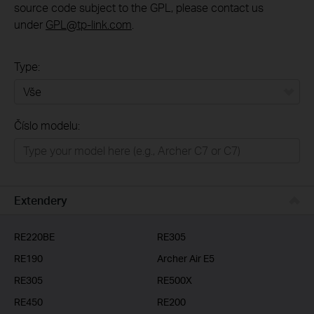
source code subject to the GPL, please contact us
under
GPL@tp-link.com
.
Type:
Vše
Číslo modelu:
Domácí síť
Chytrá domácnost
Business
Extendery
ISP
RE220BE
RE305
RE190
Archer Air E5
RE305
RE500X
RE450
RE200