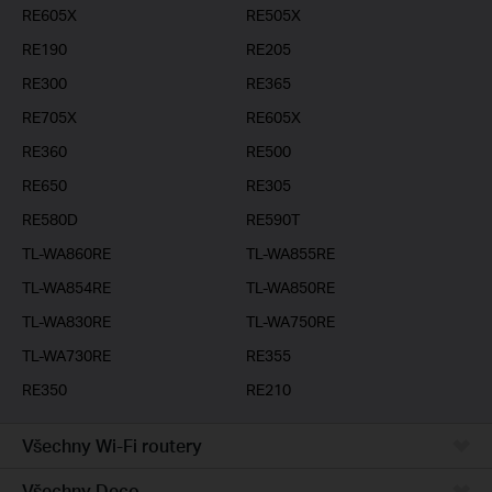
RE605X
RE505X
RE190
RE205
RE300
RE365
RE705X
RE605X
RE360
RE500
RE650
RE305
RE580D
RE590T
TL-WA860RE
TL-WA855RE
TL-WA854RE
TL-WA850RE
TL-WA830RE
TL-WA750RE
TL-WA730RE
RE355
RE350
RE210
Všechny Wi-Fi routery
Všechny Deco