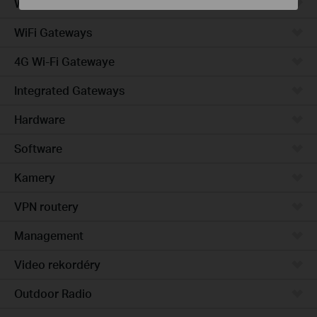
Wired Gateways
WiFi Gateways
4G Wi-Fi Gatewaye
Integrated Gateways
Hardware
Software
Kamery
VPN routery
Management
Video rekordéry
Outdoor Radio