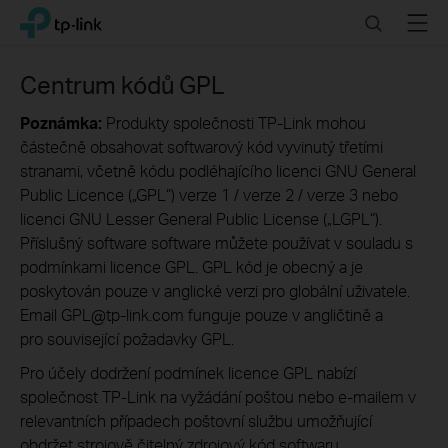
Click
Search
Menu
TP-Link, Reliably Smart
to
skip
the
Centrum kódů GPL
navigation
bar
Poznámka:
Produkty společnosti TP-Link mohou
částečně obsahovat softwarový kód vyvinutý třetími
stranami, včetně kódu podléhajícího licenci GNU General
Public Licence („GPL“) verze 1 / verze 2 / verze 3 nebo
licenci GNU Lesser General Public License („LGPL“).
Příslušný software software můžete používat v souladu s
podmínkami licence GPL. GPL kód je obecný a je
poskytován pouze v anglické verzi pro globální uživatele.
Email GPL@tp-link.com funguje pouze v angličtině a
pro související požadavky GPL.
Pro účely dodržení podmínek licence GPL nabízí
společnost TP-Link na vyžádání poštou nebo e-mailem v
relevantních případech poštovní službu umožňující
obdržet strojově čitelný zdrojový kód softwaru