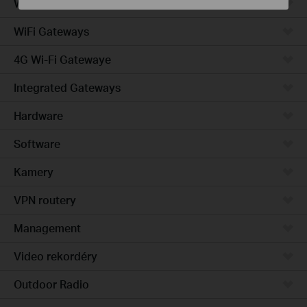
Wired Gateways
WiFi Gateways
4G Wi-Fi Gatewaye
Integrated Gateways
Hardware
Software
Kamery
VPN routery
Management
Video rekordéry
Outdoor Radio