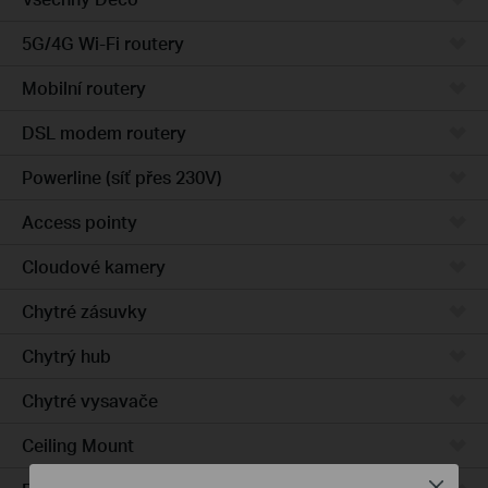
5G/4G Wi-Fi routery
Mobilní routery
DSL modem routery
Powerline (síť přes 230V)
Access pointy
Cloudové kamery
Chytré zásuvky
Chytrý hub
Chytré vysavače
Ceiling Mount
Close