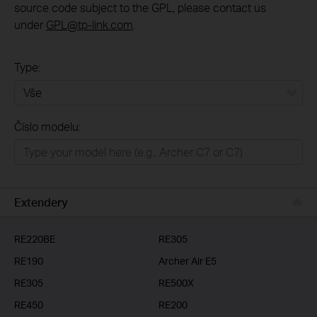
source code subject to the GPL, please contact us
under
GPL@tp-link.com
.
Type:
Vše
Číslo modelu:
Domácí síť
Chytrá domácnost
Business
Extendery
ISP
RE220BE
RE305
RE190
Archer Air E5
RE305
RE500X
RE450
RE200