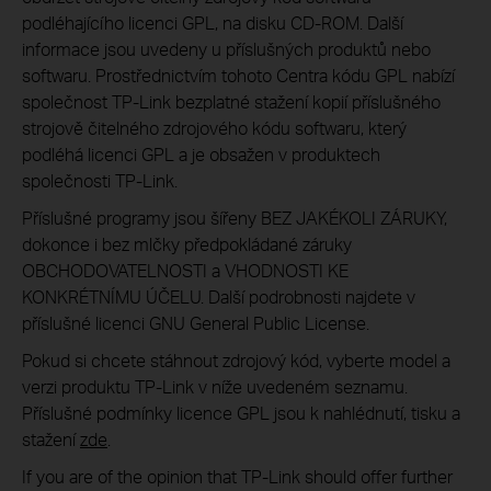
podléhajícího licenci GPL, na disku CD-ROM. Další
informace jsou uvedeny u příslušných produktů nebo
softwaru. Prostřednictvím tohoto Centra kódu GPL nabízí
společnost TP-Link bezplatné stažení kopií příslušného
strojově čitelného zdrojového kódu softwaru, který
podléhá licenci GPL a je obsažen v produktech
společnosti TP-Link.
Příslušné programy jsou šířeny BEZ JAKÉKOLI ZÁRUKY,
dokonce i bez mlčky předpokládané záruky
OBCHODOVATELNOSTI a VHODNOSTI KE
KONKRÉTNÍMU ÚČELU. Další podrobnosti najdete v
příslušné licenci GNU General Public License.
Pokud si chcete stáhnout zdrojový kód, vyberte model a
verzi produktu TP-Link v níže uvedeném seznamu.
Příslušné podmínky licence GPL jsou k nahlédnutí, tisku a
stažení
zde
.
If you are of the opinion that TP-Link should offer further