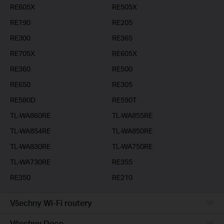
RE605X
RE505X
RE190
RE205
RE300
RE365
RE705X
RE605X
RE360
RE500
RE650
RE305
RE580D
RE590T
TL-WA860RE
TL-WA855RE
TL-WA854RE
TL-WA850RE
TL-WA830RE
TL-WA750RE
TL-WA730RE
RE355
RE350
RE210
Všechny Wi-Fi routery
Všechny Deco