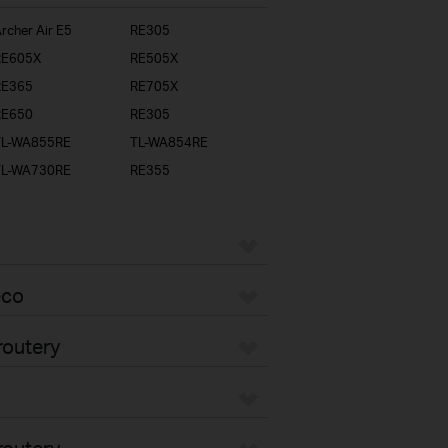
rcher Air E5
RE305
RE605X
RE505X
RE365
RE705X
RE650
RE305
TL-WA855RE
TL-WA854RE
TL-WA730RE
RE355
eco
routery
routery