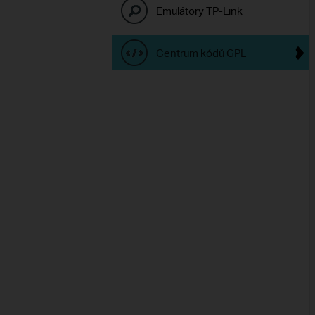
Emulátory TP-Link
Centrum kódů GPL