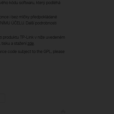
ového kódu softwaru, který podléhá
once i bez mlčky předpokládané
MU ÚČELU. Další podrobnosti
rzi produktu TP-Link v níže uvedeném
 tisku a stažení
zde
.
ource code subject to the GPL, please