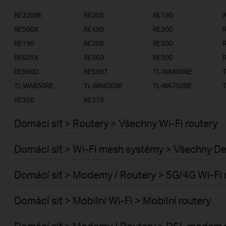
RE220BE
RE305
RE190
A
ISP
RE500X
RE450
RE200
RE190
RE205
RE300
RE605X
RE360
RE500
RE580D
RE590T
TL-WA860RE
TL-WA850RE
TL-WA830RE
TL-WA750RE
RE350
RE210
Domácí síť > Routery > Všechny Wi-Fi routery
Domácí síť > Wi-Fi mesh systémy > Všechny D
Domácí síť > Modemy / Routery > 5G/4G Wi-Fi 
Domácí síť > Mobilní Wi-Fi > Mobilní routery
Domácí síť > Modemy / Routery > DSL modem 