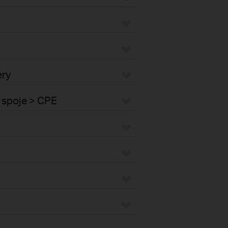
ery
 spoje > CPE