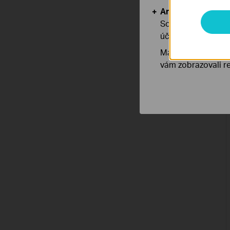
Analytické a mar
Soubory cookie pr
účelem zlepšení a 
Marketingové soub
vám zobrazovali re