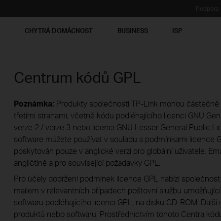
Podpora
Ť
CHYTRÁ DOMÁCNOST
BUSINESS
ISP
Centrum kódů GPL
Poznámka:
Produkty společnosti TP-Link mohou částečně 
třetími stranami, včetně kódu podléhajícího licenci GNU Gene
verze 2 / verze 3 nebo licenci GNU Lesser General Public Li
software můžete používat v souladu s podmínkami licence G
poskytován pouze v anglické verzi pro globální uživatele. E
angličtině a pro související požadavky GPL.
Pro účely dodržení podmínek licence GPL nabízí společnost
mailem v relevantních případech poštovní službu umožňující 
softwaru podléhajícího licenci GPL, na disku CD-ROM. Další
produktů nebo softwaru. Prostřednictvím tohoto Centra kód