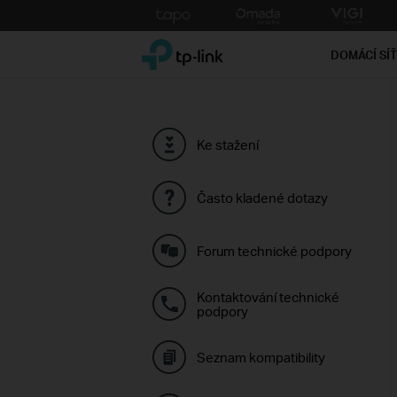
Click
to
TP-Link, Reliably Smart
skip
DOMÁCÍ SÍ
the
navigation
bar
Ke stažení
Často kladené dotazy
Forum technické podpory
Kontaktování technické
podpory
Seznam kompatibility