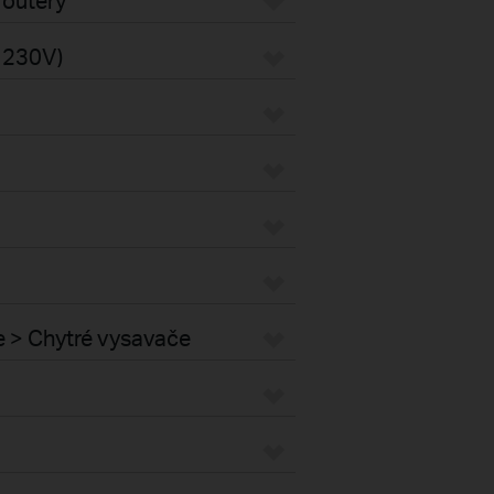
s 230V)
e > Chytré vysavače