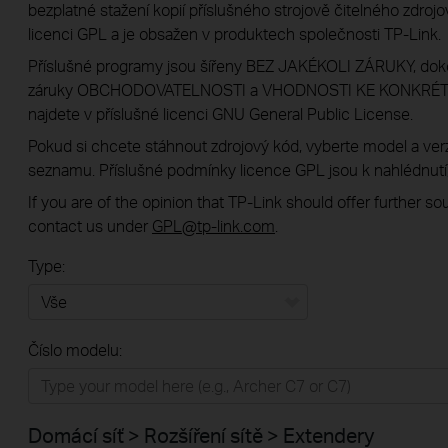
bezplatné stažení kopií příslušného strojově čitelného zdroj
licenci GPL a je obsažen v produktech společnosti TP-Link.
Příslušné programy jsou šířeny BEZ JAKÉKOLI ZÁRUKY, dok
záruky OBCHODOVATELNOSTI a VHODNOSTI KE KONKRÉTNÍ
najdete v příslušné licenci GNU General Public License.
Pokud si chcete stáhnout zdrojový kód, vyberte model a ve
seznamu. Příslušné podmínky licence GPL jsou k nahlédnutí,
If you are of the opinion that TP-Link should offer further s
contact us under
GPL@tp-link.com
.
Type:
Vše
Číslo modelu:
Domácí síť
Chytrá domácnost
Domácí síť > Rozšíření sítě > Extendery
Business