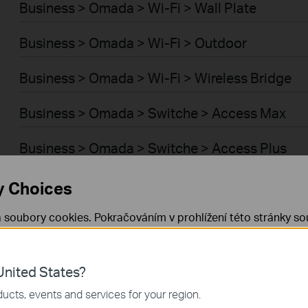
Business > Omada > Wi-Fi > Wall Plate
Business > Omada > Wi-Fi > Outdoor
Business > Omada > Wi-Fi > Wireless Bridge
Business > Omada > Switche > Access Max
Business > Omada > Switche > Access Plus
Business > Omada > Switche > Access Pro
y Choices
Business > Omada > Switche > Access
 soubory cookies. Pokračováním v prohlížení této stránky sou
 cookies.
Již nezobrazovat
Zjistit více
.
Business > Omada > Wi-Fi > GPON
nited States?
 nezbytné pro fungování webových stránek a nelze je ve vaši
Business > Omada > Switche > Aggregation
ucts, events and services for your region.