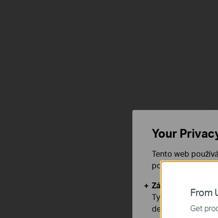
Your Privac
Tento web používá
používáním našich
Základní cookies
From U
Tyto cookies jsou
Get prod
deaktivovat.