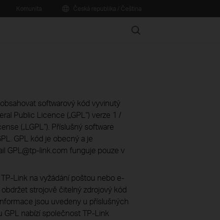
Komunita
Česká republika / Čeština
Search
obsahovat softwarový kód vyvinutý
ral Public Licence („GPL“) verze 1 /
cense („LGPL“). Příslušný software
PL. GPL kód je obecný a je
mail GPL@tp-link.com funguje pouze v
 TP-Link na vyžádání poštou nebo e-
obdržet strojově čitelný zdrojový kód
 informace jsou uvedeny u příslušných
u GPL nabízí společnost TP-Link