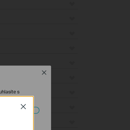
Close
hlasíte s
Close
ch systémech