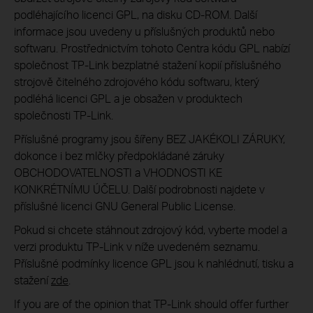
podléhajícího licenci GPL, na disku CD-ROM. Další
informace jsou uvedeny u příslušných produktů nebo
softwaru. Prostřednictvím tohoto Centra kódu GPL nabízí
společnost TP-Link bezplatné stažení kopií příslušného
strojově čitelného zdrojového kódu softwaru, který
podléhá licenci GPL a je obsažen v produktech
společnosti TP-Link.
Příslušné programy jsou šířeny BEZ JAKÉKOLI ZÁRUKY,
dokonce i bez mlčky předpokládané záruky
OBCHODOVATELNOSTI a VHODNOSTI KE
KONKRÉTNÍMU ÚČELU. Další podrobnosti najdete v
příslušné licenci GNU General Public License.
Pokud si chcete stáhnout zdrojový kód, vyberte model a
verzi produktu TP-Link v níže uvedeném seznamu.
Příslušné podmínky licence GPL jsou k nahlédnutí, tisku a
stažení
zde
.
If you are of the opinion that TP-Link should offer further