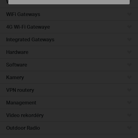
Wired Gateways
WiFi Gateways
4G Wi-Fi Gatewaye
Integrated Gateways
Hardware
Software
Kamery
VPN routery
Management
Video rekordéry
Outdoor Radio