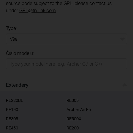
source code subject to the GPL, please contact us
under
GPL@tp-link.com
.
Type:
Vše
Číslo modelu:
Domácí síť
Chytrá domácnost
Business
Extendery
ISP
RE220BE
RE305
RE190
Archer Air E5
RE305
RE500X
RE450
RE200