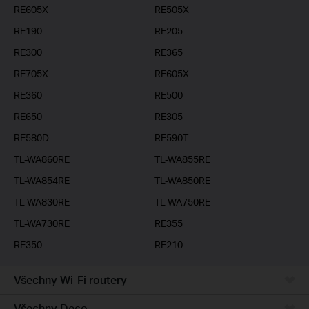
RE605X
RE505X
RE190
RE205
RE300
RE365
RE705X
RE605X
RE360
RE500
RE650
RE305
RE580D
RE590T
TL-WA860RE
TL-WA855RE
TL-WA854RE
TL-WA850RE
TL-WA830RE
TL-WA750RE
TL-WA730RE
RE355
RE350
RE210
Všechny Wi-Fi routery
Všechny Deco