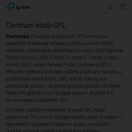
Click
Search
Menu
TP-Link, Reliably Smart
to
skip
the
Centrum kódů GPL
navigation
bar
Poznámka:
Produkty společnosti TP-Link mohou
částečně obsahovat softwarový kód vyvinutý třetími
stranami, včetně kódu podléhajícího licenci GNU General
Public Licence („GPL“) verze 1 / verze 2 / verze 3 nebo
licenci GNU Lesser General Public License („LGPL“).
Příslušný software software můžete používat v souladu s
podmínkami licence GPL. GPL kód je obecný a je
poskytován pouze v anglické verzi pro globální uživatele.
Email GPL@tp-link.com funguje pouze v angličtině a
pro související požadavky GPL.
Pro účely dodržení podmínek licence GPL nabízí
společnost TP-Link na vyžádání poštou nebo e-mailem v
relevantních případech poštovní službu umožňující
obdržet strojově čitelný zdrojový kód softwaru