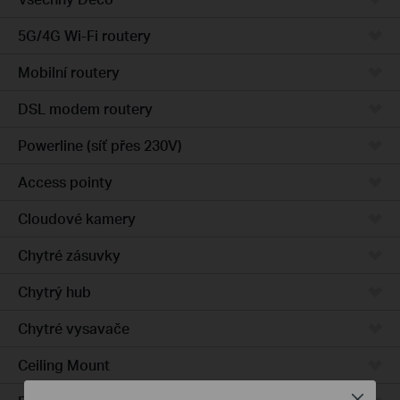
5G/4G Wi-Fi routery
Mobilní routery
DSL modem routery
Powerline (síť přes 230V)
Access pointy
Cloudové kamery
Chytré zásuvky
Chytrý hub
Chytré vysavače
Ceiling Mount
Close