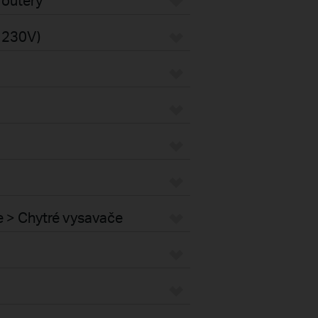
s 230V)
e > Chytré vysavače