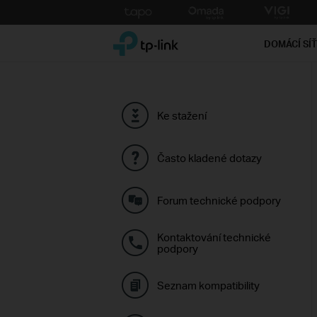
Click
to
TP-Link, Reliably Smart
skip
DOMÁCÍ SÍ
the
navigation
bar
Ke stažení
Často kladené dotazy
Forum technické podpory
Kontaktování technické
podpory
Seznam kompatibility