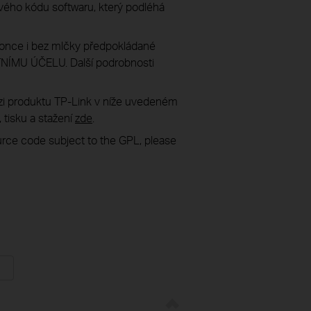
ového kódu softwaru, který podléhá
once i bez mlčky předpokládané
MU ÚČELU. Další podrobnosti
rzi produktu TP-Link v níže uvedeném
 tisku a stažení
zde
.
ource code subject to the GPL, please