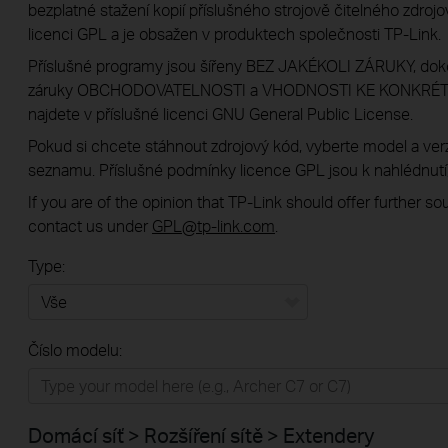
bezplatné stažení kopií příslušného strojově čitelného zdroj
licenci GPL a je obsažen v produktech společnosti TP-Link.
Příslušné programy jsou šířeny BEZ JAKÉKOLI ZÁRUKY, dok
záruky OBCHODOVATELNOSTI a VHODNOSTI KE KONKRÉTNÍ
najdete v příslušné licenci GNU General Public License.
Pokud si chcete stáhnout zdrojový kód, vyberte model a ve
seznamu. Příslušné podmínky licence GPL jsou k nahlédnutí,
If you are of the opinion that TP-Link should offer further s
contact us under
GPL@tp-link.com
.
Type:
Vše
Číslo modelu:
Domácí síť
Chytrá domácnost
Domácí síť > Rozšíření sítě > Extendery
Business