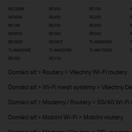
RE220BE
RE305
RE190
A
ISP
RE500X
RE450
RE200
RE190
RE205
RE300
RE605X
RE360
RE500
RE580D
RE590T
TL-WA860RE
TL-WA850RE
TL-WA830RE
TL-WA750RE
RE350
RE210
Domácí síť > Routery > Všechny Wi-Fi routery
Domácí síť > Wi-Fi mesh systémy > Všechny D
Domácí síť > Modemy / Routery > 5G/4G Wi-Fi 
Domácí síť > Mobilní Wi-Fi > Mobilní routery
Domácí síť > Modemy / Routery > DSL modem 