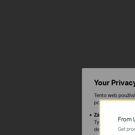
Your Privac
Tento web používá
používáním našich
Základní cookies
From U
Tyto cookies jsou
Get prod
deaktivovat.