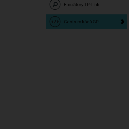
Emulátory TP-Link
Centrum kódů GPL