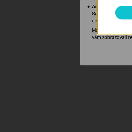
Analytické a mar
Soubory cookie pr
účelem zlepšení a 
Marketingové soub
vám zobrazovali re