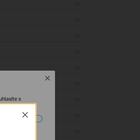
Close
hlasíte s
Close
ch systémech