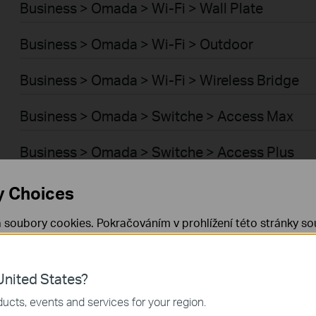
Business > Omada > Wi-Fi > Wall Plate
Business > Omada > Wi-Fi > Outdoor
Business > Omada > Wi-Fi > Wireless Bridge
Business > Omada > Switche > Access Max
Business > Omada > Switche > Access Plus
Business > Omada > Switche > Access Pro
y Choices
Business > Omada > Switche > Access
 soubory cookies. Pokračováním v prohlížení této stránky sou
 cookies.
Již nezobrazovat
Zjistit více
.
Business > Omada > Wi-Fi > GPON
nited States?
 nezbytné pro fungování webových stránek a nelze je ve vaši
Business > Omada > Switche > Aggregation
ucts, events and services for your region.