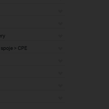
ery
 spoje > CPE