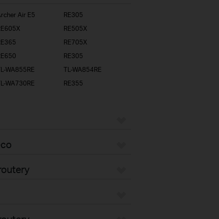
rcher Air E5
RE305
RE605X
RE505X
RE365
RE705X
RE650
RE305
TL-WA855RE
TL-WA854RE
TL-WA730RE
RE355
eco
routery
routery