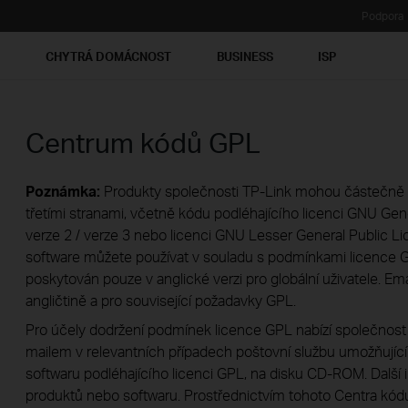
Podpora
Ť
CHYTRÁ DOMÁCNOST
BUSINESS
ISP
Centrum kódů GPL
Poznámka:
Produkty společnosti TP-Link mohou částečně 
třetími stranami, včetně kódu podléhajícího licenci GNU Gene
verze 2 / verze 3 nebo licenci GNU Lesser General Public Li
software můžete používat v souladu s podmínkami licence G
poskytován pouze v anglické verzi pro globální uživatele. E
angličtině a pro související požadavky GPL.
Pro účely dodržení podmínek licence GPL nabízí společnost
mailem v relevantních případech poštovní službu umožňující 
softwaru podléhajícího licenci GPL, na disku CD-ROM. Další
produktů nebo softwaru. Prostřednictvím tohoto Centra kód