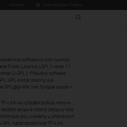
Komunita
Česká republika / Čeština
Search
obsahovat softwarový kód vyvinutý
ral Public Licence („GPL“) verze 1 /
cense („LGPL“). Příslušný software
PL. GPL kód je obecný a je
mail GPL@tp-link.com funguje pouze v
 TP-Link na vyžádání poštou nebo e-
obdržet strojově čitelný zdrojový kód
 informace jsou uvedeny u příslušných
u GPL nabízí společnost TP-Link