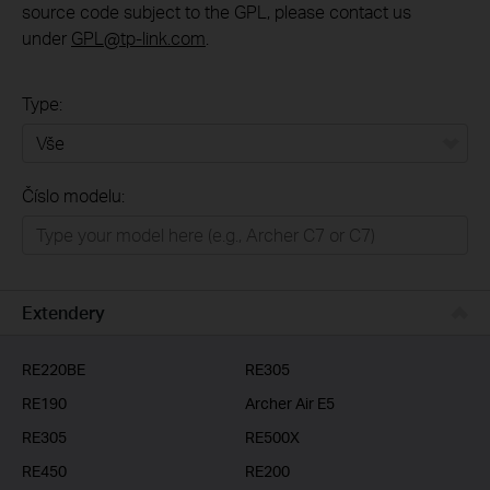
source code subject to the GPL, please contact us
under
GPL@tp-link.com
.
Type:
Vše
Číslo modelu:
Domácí síť
Chytrá domácnost
Business
Extendery
ISP
RE220BE
RE305
RE190
Archer Air E5
RE305
RE500X
RE450
RE200