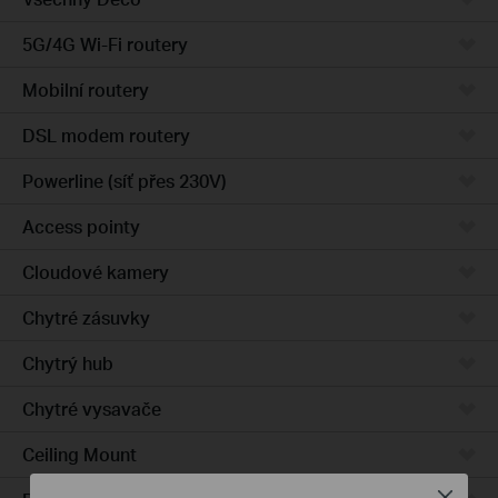
5G/4G Wi-Fi routery
Mobilní routery
DSL modem routery
Powerline (síť přes 230V)
Access pointy
Cloudové kamery
Chytré zásuvky
Chytrý hub
Chytré vysavače
Ceiling Mount
Close