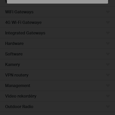
Wired Gateways
WiFi Gateways
4G Wi-Fi Gatewaye
Integrated Gateways
Hardware
Software
Kamery
VPN routery
Management
Video rekordéry
Outdoor Radio