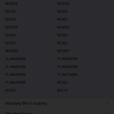
RE605X
RE505X
RE190
RE205
RE300
RE365
RE705X
RE605X
RE360
RE500
RE650
RE305
RE580D
RE590T
TL-WA860RE
TL-WA855RE
TL-WA854RE
TL-WA850RE
TL-WA830RE
TL-WA750RE
TL-WA730RE
RE355
RE350
RE210
Všechny Wi-Fi routery
Všechny Deco