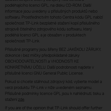
podléhajícího licenci GPL, na disku CD-ROM. Další
informace jsou uvedeny u příslušných produktů nebo
softwaru. Prostřednictvím tohoto Centra kódu GPL nabízí
společnost TP-Link bezplatné stažení kopií příslušného
strojově čitelného zdrojového kódu softwaru, který
podléhá licenci GPL a je obsažen v produktech
společnosti TP-Link.
Příslušné programy jsou šířeny BEZ JAKÉKOLI ZÁRUKY,
dokonce i bez mlčky předpokládané záruky
OBCHODOVATELNOSTI a VHODNOSTI KE
KONKRÉTNÍMU ÚČELU. Další podrobnosti najdete v
příslušné licenci GNU General Public License.
Pokud si chcete stáhnout zdrojový kód, vyberte model a
verzi produktu TP-Link v níže uvedeném seznamu.
Příslušné podmínky licence GPL jsou k nahlédnutí, tisku a
stažení
zde
.
If you are of the opinion that TP-Link should offer further