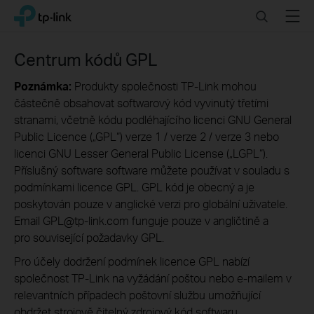
Click
Search
Menu
TP-Link, Reliably Smart
to
skip
the
Centrum kódů GPL
navigation
bar
Poznámka:
Produkty společnosti TP-Link mohou
částečně obsahovat softwarový kód vyvinutý třetími
stranami, včetně kódu podléhajícího licenci GNU General
Public Licence („GPL“) verze 1 / verze 2 / verze 3 nebo
licenci GNU Lesser General Public License („LGPL“).
Příslušný software software můžete používat v souladu s
podmínkami licence GPL. GPL kód je obecný a je
poskytován pouze v anglické verzi pro globální uživatele.
Email GPL@tp-link.com funguje pouze v angličtině a
pro související požadavky GPL.
Pro účely dodržení podmínek licence GPL nabízí
společnost TP-Link na vyžádání poštou nebo e-mailem v
relevantních případech poštovní službu umožňující
obdržet strojově čitelný zdrojový kód softwaru