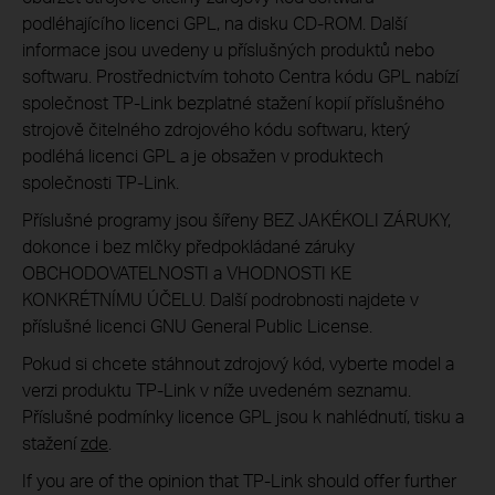
podléhajícího licenci GPL, na disku CD-ROM. Další
informace jsou uvedeny u příslušných produktů nebo
softwaru. Prostřednictvím tohoto Centra kódu GPL nabízí
společnost TP-Link bezplatné stažení kopií příslušného
strojově čitelného zdrojového kódu softwaru, který
podléhá licenci GPL a je obsažen v produktech
společnosti TP-Link.
Příslušné programy jsou šířeny BEZ JAKÉKOLI ZÁRUKY,
dokonce i bez mlčky předpokládané záruky
OBCHODOVATELNOSTI a VHODNOSTI KE
KONKRÉTNÍMU ÚČELU. Další podrobnosti najdete v
příslušné licenci GNU General Public License.
Pokud si chcete stáhnout zdrojový kód, vyberte model a
verzi produktu TP-Link v níže uvedeném seznamu.
Příslušné podmínky licence GPL jsou k nahlédnutí, tisku a
stažení
zde
.
If you are of the opinion that TP-Link should offer further