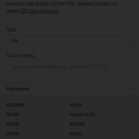
source code subject to the GPL, please contact us
under
GPL@tp-link.com
.
Type:
Vše
Číslo modelu:
Domácí síť
Chytrá domácnost
Business
Extendery
ISP
RE220BE
RE305
RE190
Archer Air E5
RE305
RE500X
RE450
RE200