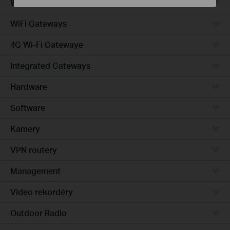
Wired Gateways
WiFi Gateways
4G Wi-Fi Gatewaye
Integrated Gateways
Hardware
Software
Kamery
VPN routery
Management
Video rekordéry
Outdoor Radio