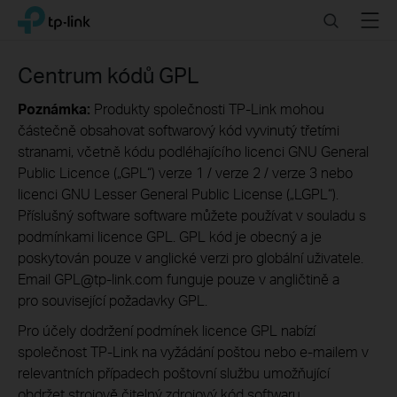
Click
Search
Menu
TP-Link, Reliably Smart
to
skip
the
Centrum kódů GPL
navigation
bar
Poznámka:
Produkty společnosti TP-Link mohou
částečně obsahovat softwarový kód vyvinutý třetími
stranami, včetně kódu podléhajícího licenci GNU General
Public Licence („GPL“) verze 1 / verze 2 / verze 3 nebo
licenci GNU Lesser General Public License („LGPL“).
Příslušný software software můžete používat v souladu s
podmínkami licence GPL. GPL kód je obecný a je
poskytován pouze v anglické verzi pro globální uživatele.
Email GPL@tp-link.com funguje pouze v angličtině a
pro související požadavky GPL.
Pro účely dodržení podmínek licence GPL nabízí
společnost TP-Link na vyžádání poštou nebo e-mailem v
relevantních případech poštovní službu umožňující
obdržet strojově čitelný zdrojový kód softwaru