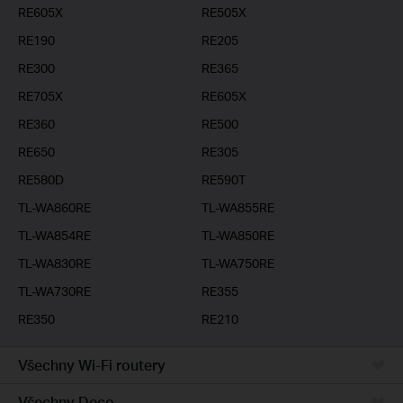
RE605X
RE505X
RE190
RE205
RE300
RE365
RE705X
RE605X
RE360
RE500
RE650
RE305
RE580D
RE590T
TL-WA860RE
TL-WA855RE
TL-WA854RE
TL-WA850RE
TL-WA830RE
TL-WA750RE
TL-WA730RE
RE355
RE350
RE210
Všechny Wi-Fi routery
Všechny Deco