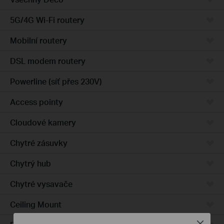
5G/4G Wi-Fi routery
Mobilní routery
DSL modem routery
Powerline (síť přes 230V)
Access pointy
Cloudové kamery
Chytré zásuvky
Chytrý hub
Chytré vysavače
Ceiling Mount
Close