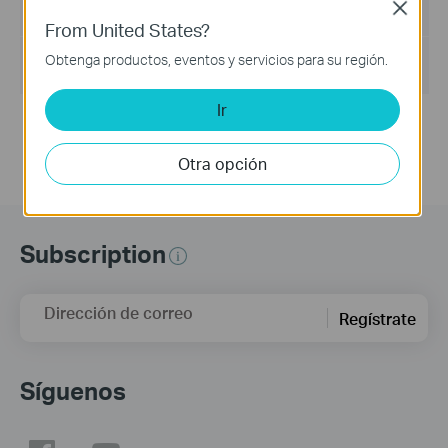
Close
Tamaño del Archivo :
502.89 MB
From United States?
Sistema de Operación : Windows 7/10/11/Server 2008
Obtenga productos, eventos y servicios para su región.
32bits
Ir
Updates the Open Source Software Statement.
Otra opción
Subscription
Dirección de correo
Regístrate
Síguenos