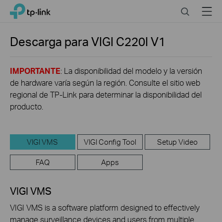
Click
Search
Menu
TP-Link, Reliably Smart
to
skip
the
Descarga para
VIGI C220I
V1
navigation
bar
IMPORTANTE
: La disponibilidad del modelo y la versión
de hardware varía según la región. Consulte el sitio web
regional de TP-Link para determinar la disponibilidad del
producto.
VIGI VMS
VIGI Config Tool
Setup Video
FAQ
Apps
VIGI VMS
VIGI VMS is a software platform designed to effectively
manage surveillance devices and users from multiple