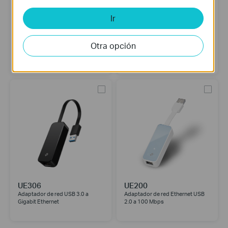
Ir
UH5020C
UE300C
Otra opción
USB Type-C 5-in-1 Hub
Adaptador de red USB Type-C a
RJ45 Gigabit Ethernet
UE306
UE200
Adaptador de red USB 3.0 a
Adaptador de red Ethernet USB
Gigabit Ethernet
2.0 a 100 Mbps