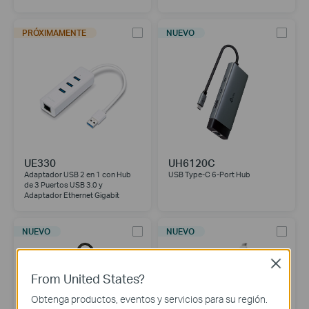
PRÓXIMAMENTE
NUEVO
UE330
UH6120C
Adaptador USB 2 en 1 con Hub
USB Type-C 6-Port Hub
de 3 Puertos USB 3.0 y
Adaptador Ethernet Gigabit
NUEVO
NUEVO
Close
From United States?
Obtenga productos, eventos y servicios para su región.