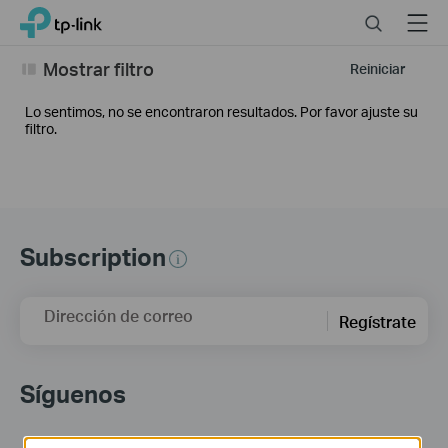
Click
Search
Menu
TP-Link, Reliably Smart
to
skip
Mostrar filtro
Reiniciar
the
navigation
Lo sentimos, no se encontraron resultados. Por favor ajuste su
bar
filtro.
Subscription
Dirección de correo
Regístrate
Síguenos