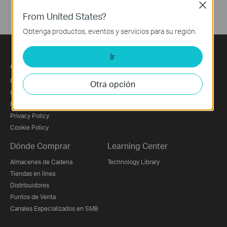
Close
From United States?
Obtenga productos, eventos y servicios para su región.
Ir
Acerca de Nosotros
Prensa
Perfil Corporativo
Noticias
Otra opción
Contáctanos
Premios
Nuestro Compromiso con la Seguridad
Próxima Exhibición
Privacy Policy
Cookie Policy
Dónde Comprar
Learning Center
Almacenes de Cadena
Technology Library
Tiendas en línea
Distribuidores
Puntos de Venta
Canales Especializados en SMB