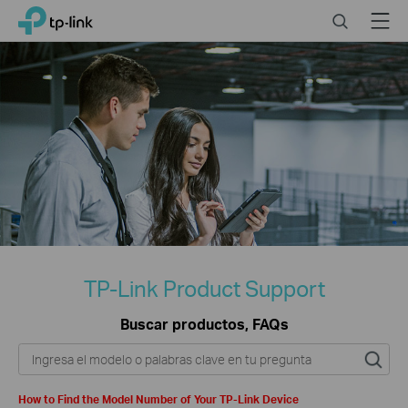
Click
Search
Menu
TP-Link, Reliably Smart
to
skip
the
navigation
bar
TP-Link Product Support
Buscar productos, FAQs
How to Find the Model Number of Your TP-Link Device