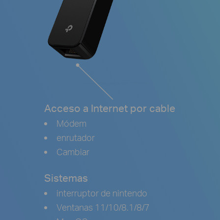
Acceso a Internet por cable
Módem
enrutador
Cambiar
Sistemas
interruptor de nintendo
Ventanas 11/10/8.1/8/7