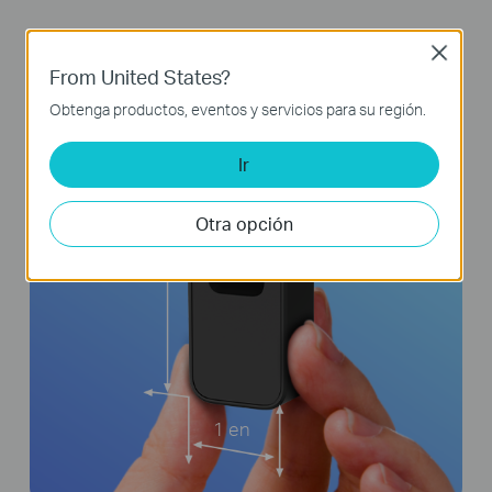
Close
From United States?
0,6 pulgadas
Obtenga productos, eventos y servicios para su región.
Ir
Otra opción
2,8 pulgadas
1 en