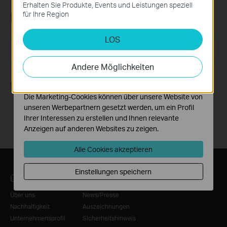
Diese Cookies sind zur Funktion der Website
Erhalten Sie Produkte, Events und Leistungen speziell
erforderlich und können in Ihren Systemen nicht
Newsletter abonnieren
für Ihre Region
deaktiviert werden.
LOS
Analyse- und Marketing-Cookies
E-Mail-Adresse
Registrieren
Analyse-Cookies ermöglichen es uns, Ihre Aktivitäten
auf unserer Website zu analysieren, um die
Andere Möglichkeiten
Funktionsweise unserer Website zu verbessern und
anzupassen.
Folge uns
Die Marketing-Cookies können über unsere Website von
unseren Werbepartnern gesetzt werden, um ein Profil
Ihrer Interessen zu erstellen und Ihnen relevante
Anzeigen auf anderen Websites zu zeigen.
Alle Cookies akzeptieren
Einstellungen speichern
Über TP-Link
Informationen
Über uns
News/Presse
Nachhaltigkeit
Auszeichnungen
Unternehmensprofil
Sicherheitshinweis