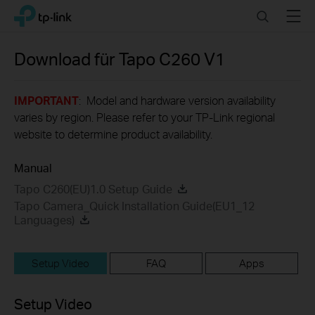
Click
Search
Menu
TP-Link, Reliably Smart
to
skip
the
Download für
Tapo C260
V1
navigation
bar
IMPORTANT
: Model and hardware version availability
varies by region. Please refer to your TP-Link regional
website to determine product availability.
Manual
Tapo C260(EU)1.0 Setup Guide
Tapo Camera_Quick Installation Guide(EU1_12
Languages)
Setup Video
FAQ
Apps
Setup Video