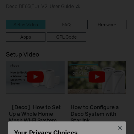
Deco BE65(EU)_V2_User Guide
Setup Video
FAQ
Firmware
Apps
GPL Code
Setup Video
【Deco】How to Set
How to Configure a
Up a Whole Home
Deco System with
Mesh Wi-Fi System
Starlink
(Take Deco BE95 as
Close
Your Privacy Choices
Example)