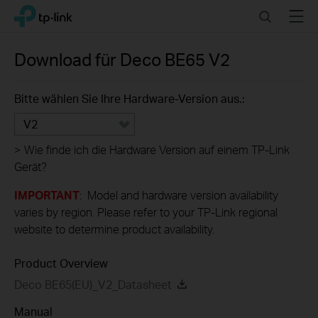
Click
Search
Menu
TP-Link, Reliably Smart
to
skip
the
Download für
Deco BE65
V2
navigation
bar
Bitte wählen Sie Ihre Hardware-Version aus.:
V2
>
Wie finde ich die Hardware Version auf einem TP-Link
Gerät?
IMPORTANT
: Model and hardware version availability
varies by region. Please refer to your TP-Link regional
website to determine product availability.
Product Overview
Deco BE65(EU)_V2_Datasheet
Manual