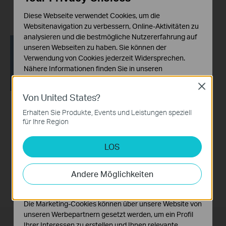
Diese Webseite verwendet Cookies, um die
Websitenavigation zu verbessern, Online-Aktivitäten zu
analysieren und die bestmögliche Nutzererfahrung auf
unseren Webseiten zu haben. Sie können der
Verwendung von Cookies jederzeit Widersprechen.
Nähere Informationen finden Sie in unseren
Datenschutzhinweisen
.
Close
Von United States?
Notwendige Cookies
Diese Cookies sind zur Funktion der Website
How to Resolve
Erhalten Sie Produkte, Events und Leistungen speziell
erforderlich und können in Ihren Systemen nicht
für Ihre Region
Double NAT using
deaktiviert werden.
Starlink
LOS
Analyse- und Marketing-Cookies
Analyse-Cookies ermöglichen es uns, Ihre Aktivitäten
auf unserer Website zu analysieren, um die
Andere Möglichkeiten
Funktionsweise unserer Website zu verbessern und
anzupassen.
Die Marketing-Cookies können über unsere Website von
unseren Werbepartnern gesetzt werden, um ein Profil
Ihrer Interessen zu erstellen und Ihnen relevante